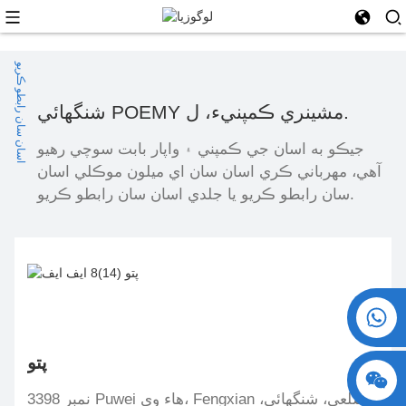
اسان سان رابطو ڪريو
شنگھائي POEMY مشينري ڪمپنيء، ل.
جيڪو به اسان جي ڪمپني ۽ واپار بابت سوچي رهيو
آهي، مهرباني ڪري اسان سان اي ميلون موڪلي اسان
سان رابطو ڪريو يا جلدي اسان سان رابطو ڪريو.
+86 15730993174
پتو
نمبر 3398 Puwei هاء وي، Fengxian ضلعي، شنگھائي،