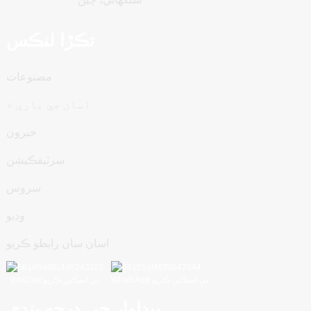
تڪڙا لنڪس
مصنوعات
اسان جي باري ۾
خبرون
سرٽيفڪيشن
سروس
وڊيو
اسان سان رابطو ڪريو
WhatsApp تي اسڪين ڪريو
WeChat تي اسڪين ڪريو
پيداوار جي درجه بندي