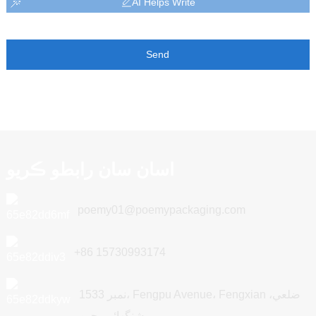
AI Helps Write
Send
اسان سان رابطو ڪريو
poemy01@poemypackaging.com
+86 15730993174
نمبر 1533، Fengpu Avenue، Fengxian ضلعي،
شنگھائي، چين