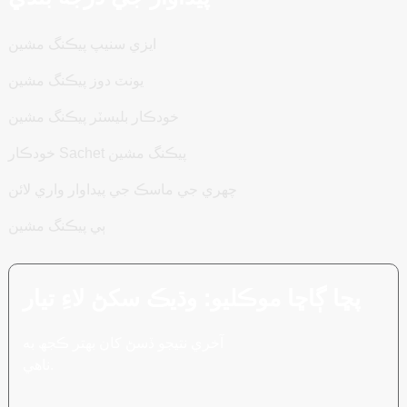
ايزي سنيپ پيڪنگ مشين
يونٽ دوز پيڪنگ مشين
خودڪار بليسٽر پيڪنگ مشين
خودڪار Sachet پيڪنگ مشين
چهري جي ماسڪ جي پيداوار واري لائن
ٻي پيڪنگ مشين
پڇا ڳاڇا موڪليو: وڌيڪ سکڻ لاءِ تيار
آخري نتيجو ڏسڻ کان بهتر ڪجھ به
ناهي.