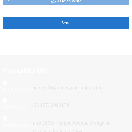
AI Helps Write
Send
Kontaktu Nin
poemy01@poemypackaging.com
+86 15730993174
n-ro 1533, Fengpu Avenue, Fengxian
Distrikto, Ŝanhajo, Ĉinio