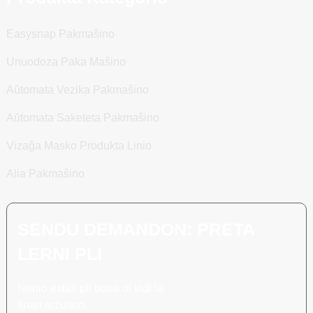
Easysnap Pakmaŝino
Unuodoza Paka Maŝino
Aŭtomata Vezika Pakmaŝino
Aŭtomata Saketeta Pakmaŝino
Vizaĝa Masko Produkta Linio
Alia Pakmaŝino
SENDU DEMANDON: PRETA
LERNI PLI
Nenio estas pli bona ol vidi la
finan rezulton.