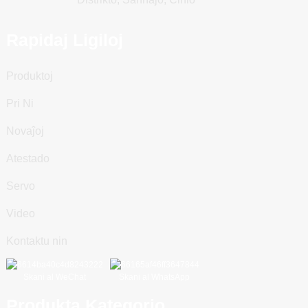
Rapidaj Ligiloj
Produktoj
Pri Ni
Novaĵoj
Atestado
Servo
Video
Kontaktu nin
Skani al WeChat
Skani al WhatsApp
Produkta Kategorio