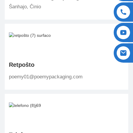
Ŝanhajo, Ĉinio
Retpoŝto
poemy01@poemypackaging.com