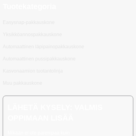
Tuotekategoria
Easysnap-pakkauskone
Yksikköannospakkauskone
Automaattinen läpipainopakkauskone
Automaattinen pussipakkauskone
Kasvonaamion tuotantolinja
Muu pakkauskone
LÄHETÄ KYSELY: VALMIS
OPPIMAAN LISÄÄ
Mikään ei ole parempaa kuin