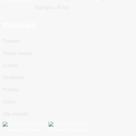
Shanghai, Kiina
Pikalinkit
Tuotteet
Tietoa meistä
Uutiset
Sertifiointi
Palvelu
Video
Ota yhteyttä
Skannaa WeChatiin
Skannaa WhatsAppiin