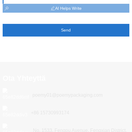
AI Helps Write
Send
Ota Yhteyttä
poemy01@poemypackaging.com
+86 15730993174
No. 1533, Fengpu Avenue, Fengxian District,