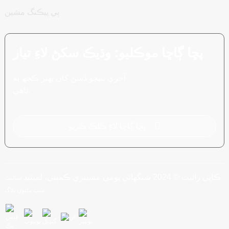
ٻي پيڪنگ مشين
پڇا ڳاڇا موڪليو: وڌيڪ سکڻ لاءِ تيار
آخري نتيجو ڏسڻ کان بهتر ڪجھ به
ناهي.
پڇا ڳاڇا لاءِ ڪلڪ ڪريو
ڪاپي رائيٽ © 2024 شنگھائي پومي مشينري ڪمپني، لميٽيڊ
سائيٽ
ميپ
مٿيون بلاگ