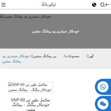
خودڪار سينٽري پيڊ پيڪنگ مشين
گھر
مصنوعات
ٻي پيڪنگ مشين
خودڪار سينٽري پيڊ
پيڪنگ مشين
+86 15730993174
SNP-60 مڪمل طور تي
خودڪار بيگنگ ۽ پيڪنگ
مشين