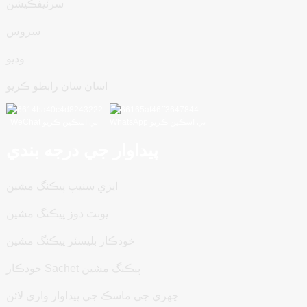
سرٽيفڪيشن
سروس
وڊيو
اسان سان رابطو ڪريو
WhatsApp تي اسڪين ڪريو
WeChat تي اسڪين ڪريو
پيداوار جي درجه بندي
ايزي سنيپ پيڪنگ مشين
يونٽ دوز پيڪنگ مشين
خودڪار بليسٽر پيڪنگ مشين
خودڪار Sachet پيڪنگ مشين
چهري جي ماسڪ جي پيداوار واري لائن