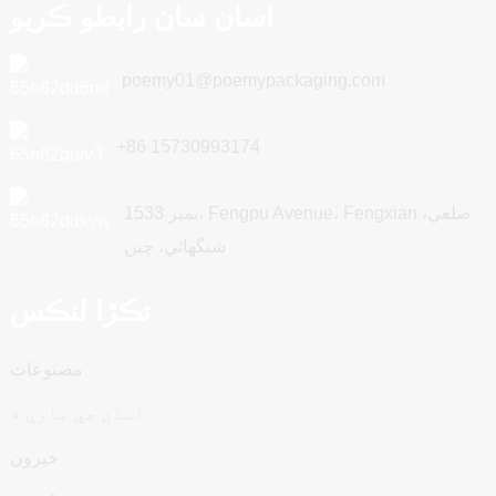
اسان سان رابطو ڪريو
poemy01@poemypackaging.com
+86 15730993174
نمبر 1533، Fengpu Avenue، Fengxian ضلعي،
شنگھائي، چين
تڪڙا لنڪس
مصنوعات
اسان جي باري ۾
خبرون