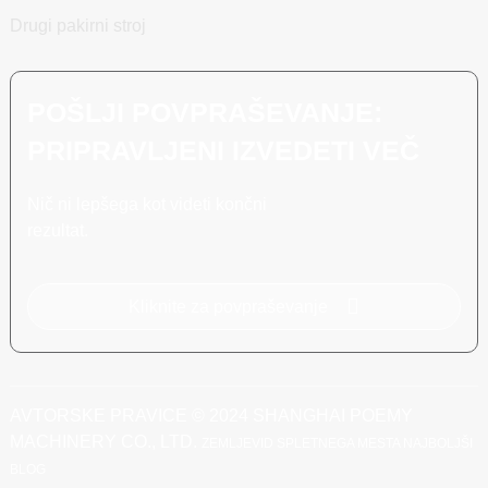
Drugi pakirni stroj
POŠLJI POVPRAŠEVANJE:
PRIPRAVLJENI IZVEDETI VEČ
Nič ni lepšega kot videti končni
rezultat.
Kliknite za povpraševanje
AVTORSKE PRAVICE © 2024 SHANGHAI POEMY
MACHINERY CO., LTD.
ZEMLJEVID SPLETNEGA MESTA
NAJBOLJŠI
BLOG