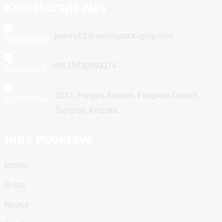
Kontaktirajte Nas
poemy01@poemypackaging.com
+86 15730993174
1533, Fengpu Avenue, Fengxian District,
Šanghaj, Kitajska
Hitre Povezave
Izdelki
O nas
Novice