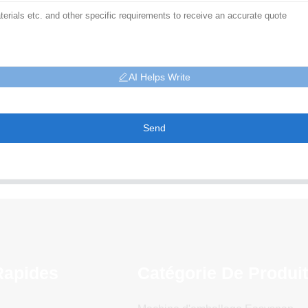
AI Helps Write
Send
Rapides
Catégorie De Produi