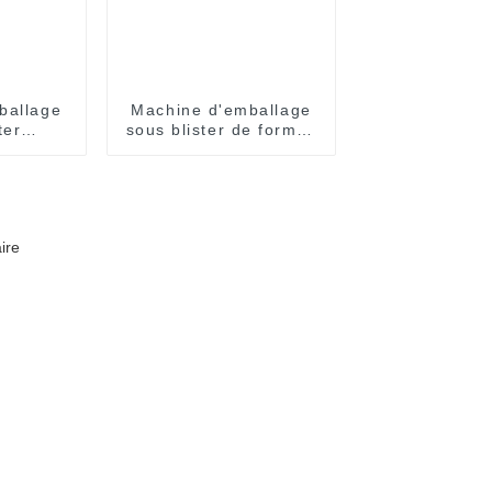
ballage
Machine d'emballage
ter
sous blister de formes
ent
spéciales entièrement
que
automatique à grande
vitesse