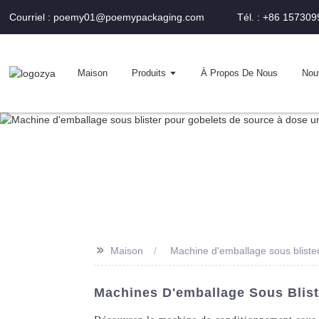
Courriel : poemy01@poemypackaging.com
Tél. : +86 15730
Maison
Produits
À Propos De Nous
Nou
>>
Maison
Machine d'emballage sous blister
Machines D'emballage Sous Blist