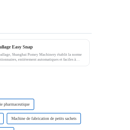
allage Easy Snap
mballage, Shanghai Pomey Machinery établit la norme
ionnaires, entièrement automatiques et faciles à
ader, nous proposons des solutions d'emballage
rie pharmaceutique
Machine de fabrication de petits sachets