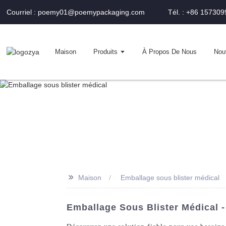
Courriel : poemy01@poemypackaging.com
Tél. : +86 15730
Maison
Produits
À Propos De Nous
Nou
>>
Maison
Emballage sous blister médical
Emballage Sous Blister Médical -