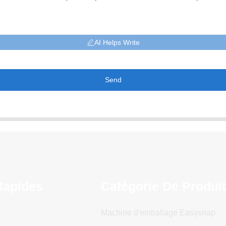
AI Helps Write
Send
Rapides
Catégorie De Produi
Machine d'emballage Easysnap