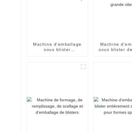
Machine d'emballage
Machine d'em
sous blister
sous blister d
entièrement
spéciales ent
automatique
automatique à
vitess