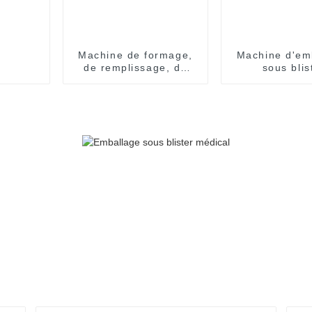
Machine de formage,
Machine d'em
de remplissage, de
sous blis
scellage et
entièrem
d'emballage de
automatique
blisters
formes spéc