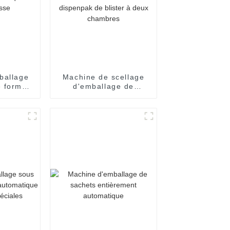
ballage
Machine de scellage
e formes
d'emballage de
ièrement
remplissage de yaourt
 grande
de crème d'huile de
e
miel de confiture de
sauce de dispenpak de
blister à deux
chambres