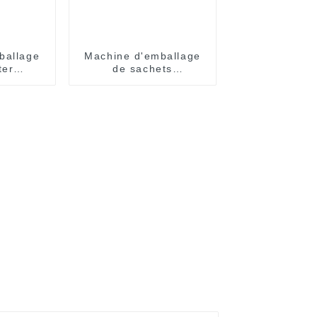
ballage
Machine d'emballage
ter
de sachets
ent
entièrement
 pour
automatique
iales