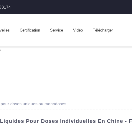
993174
velles
Certification
Service
Vidéo
Télécharger
s pour doses uniques ou monodoses
iquides Pour Doses Individuelles En Chine - F