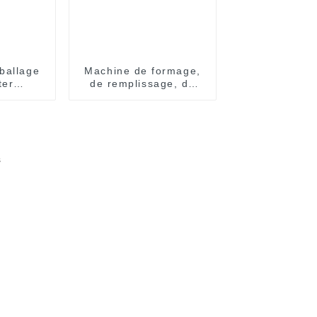
ballage
Machine de formage,
ter
de remplissage, de
ent
scellage et
 pour
d'emballage de
iales
blisters