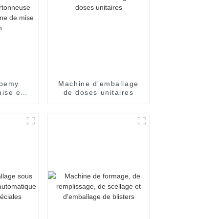
Poemy
Machine d'emballage
ise en
de doses unitaires
tique de
ocolat
ballage
euse
machine
carton