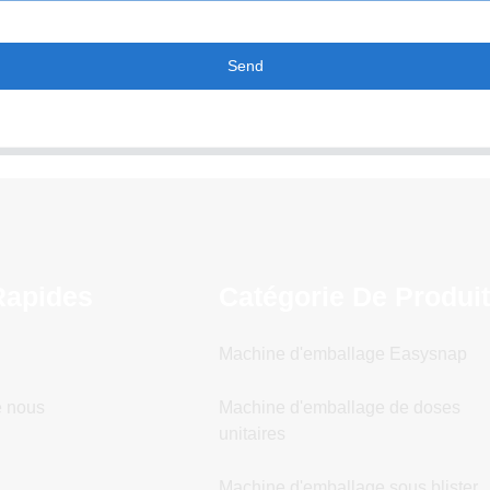
Send
Rapides
Catégorie De Produi
Machine d'emballage Easysnap
e nous
Machine d'emballage de doses
unitaires
Machine d'emballage sous blister