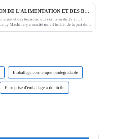
BIENVENUE AU 111E SALON DE L'ALIMENTATION ET DES BOISSONS DE CHINE
ntation et des boissons, qui s'est tenu du 29 au 31
emy Machinery a suscité un vif intérêt de la part des
 entreprise a présenté…
Emballage cosmétique biodégradable
Entreprise d'emballage à domicile