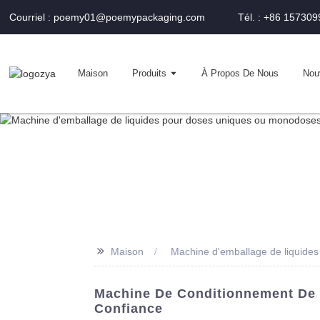
Courriel : poemy01@poemypackaging.com
Tél. : +86 15730
Maison
Produits
À Propos De Nous
Nou
>>
Maison
Machine d'emballage de liquide
Machine De Conditionnement De L
Confiance