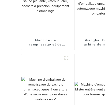
Machine de
Shanghai 
remplissage et de
machine de m
scellage de pâte
carton automa
liquide pour sauce
boîte de ch
piquante, ketchup,
machine d'em
chili, sachets à
encartonn
pression, équipement
automatique 
d'emballage
de mise en 