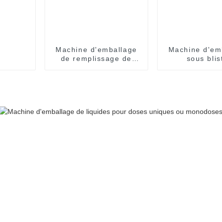
Machine d'emballage
Machine d'em
de remplissage de
sous blis
sachets
entièrem
pharmaceutiques à
automatique
ouverture d'une seule
formes spéc
main pour doses
unitaires en V