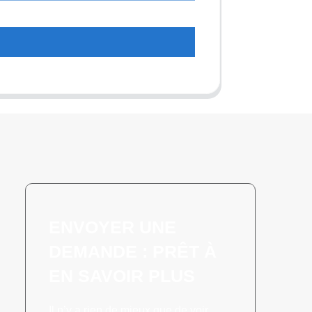
t
ENVOYER UNE
DEMANDE : PRÊT À
EN SAVOIR PLUS
Il n’y a rien de mieux que de voir