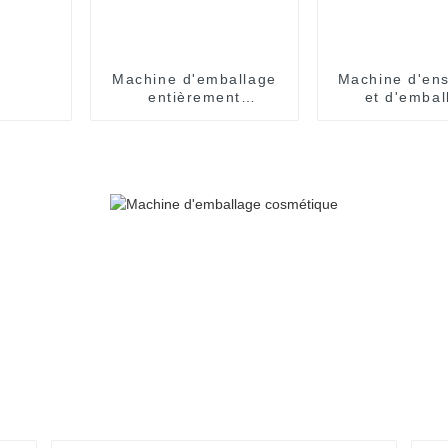
Machine d'emballage
Machine d'en
entièrement
et d'embal
automatique EasySnap
entièrem
automatique