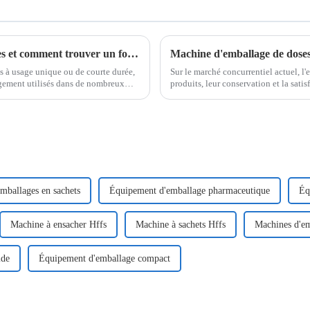
Industries d'application des produits jetables et comment trouver un fournisseur fiable de machines d'emballage de produits jetables
Machine d'emballage de doses
ts à usage unique ou de courte durée,
Sur le marché concurrentiel actuel, l'e
rgement utilisés dans de nombreux
produits, leur conservation et la sat
pointe de ce secteur et propose…
emballages en sachets
Équipement d'emballage pharmaceutique
Éq
Machine à ensacher Hffs
Machine à sachets Hffs
Machines d'em
ide
Équipement d'emballage compact