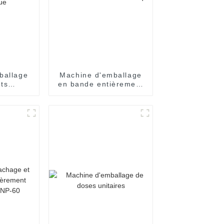
ballage
Machine d'emballage
ts
en bande entièrement
ent
automatique
que