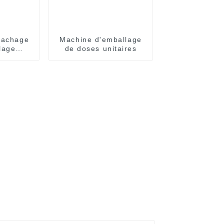
sachage
Machine d'emballage
lage
de doses unitaires
ent
 SNP-60