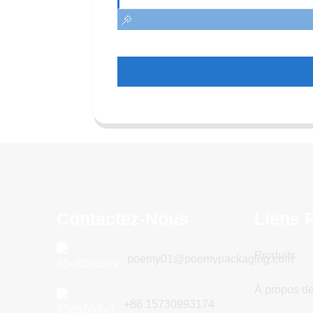
Contactez-Nous
Liens 
Produits
poemy01@poemypackaging.com
À propos d
+86 15730993174