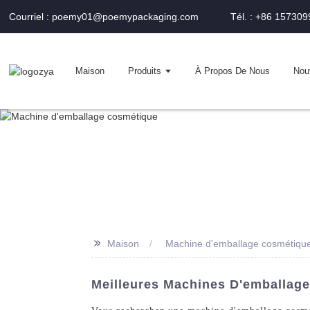
Courriel : poemy01@poemypackaging.com
Tél. : +86 15730
Maison
Produits
À Propos De Nous
Nou
>>
Maison
Machine d'emballage cosmétiqu
Meilleures Machines D'emballage