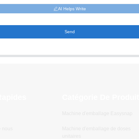
AI Helps Write
Send
Rapides
Catégorie De Produi
Machine d'emballage Easysnap
e nous
Machine d'emballage de doses
unitaires