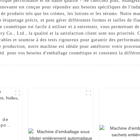
tique performante et de haute qualité ? Ne cherchez plus, ShangH
novante est conçue pour répondre aux besoins spécifiques de l'indus
 de produits tels que les crèmes, les lotions et les sérums. Notre m
étiquetage précis, et peut gérer différentes formes et tailles de fl
cosmétique est facile à utiliser et à entretenir, vous permettant d
., Ltd., la qualité et la satisfaction client sont nos priorités. 
ables et soumise à des tests rigoureux pour garantir des performan
e production, notre machine est idéale pour améliorer votre process
pour vos besoins d'emballage cosmétique et constatez la différence
e de
 pour
 soins