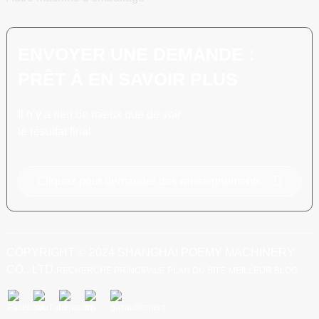
ENVOYER UNE DEMANDE :
PRÊT À EN SAVOIR PLUS
Il n’y a rien de mieux que de voir
le résultat final.
Cliquez pour demander des renseignements
COPYRIGHT © 2024 SHANGHAI POEMY MACHINERY
CO., LTD.
RECHERCHE PRINCIPALE
PLAN DU SITE
MEILLEUR BLOG