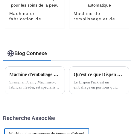
Machine de
Machine de
fabrication de
remplissage et de
masques faciaux
scellage de sacs
entièrement
d'essence
automatique pour les
entièrement
soins de la peau
automatique
Blog Connexe
Machine d'emballage de sachets en V : solutions d'emballage innovantes avec Shanghai Poemy Machinery
Qu'est-ce que Dispen Pak Pack ?
Shanghai Poemy Machinery,
Le Dispen Pack est un
fabricant leader, est spécialisé
emballage en portions qui
dans la fourniture de machines
permet de mettre facilement
d'emballage de pointe,
l'assaisonnement sur les
adaptées aux besoins variés de
aliments d'une seule main. Le
ces secteurs. Notre produit
Dispen Pack n'est pas
phare, l'Easy...
seulement utilisé dans la scène
Recherche Associée
culinaire mais aussi dans
d'autres scènes. Un Dispen Pack
Pak fait généralement
référence...
Machine d'encartonnage de tampons d'alcool