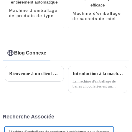
Machine d'emballage
Machine d'emballage
de produits de type
de sachets de miel
gobelet entièrement
Easy Snap :
automatique
automatique et
efficace
Blog Connexe
Bienvenue à un client d'Arabie saoudite pour visiter notre usine.
Introduction à la machine d'emballage de boîtes de barres de chocolat
La machine d'emballage de
barres chocolatées est un
système sophistiqué conçu
pour simplifier le processus de
conditionnement des barres
chocolatées en cartons ou en
boîtes. Utilisant une
Recherche Associée
technologie de pointe, cette
machine…