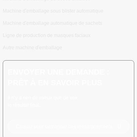
Machine d'emballage sous blister automatique
Machine d'emballage automatique de sachets
Ligne de production de masques faciaux
Autre machine d'emballage
ENVOYER UNE DEMANDE :
PRÊT À EN SAVOIR PLUS
Il n’y a rien de mieux que de voir
le résultat final.
Cliquez pour demander des renseignements