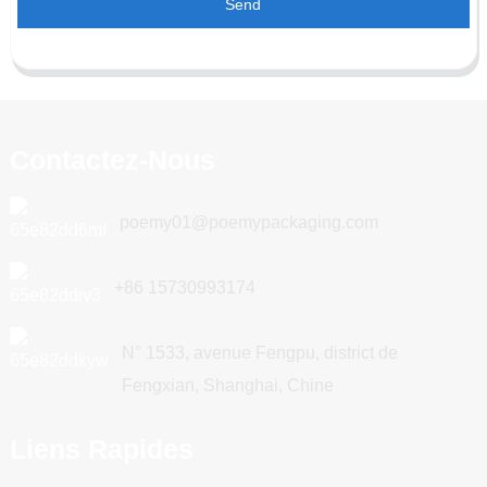
Send
Contactez-Nous
poemy01@poemypackaging.com
+86 15730993174
N° 1533, avenue Fengpu, district de
Fengxian, Shanghai, Chine
Liens Rapides