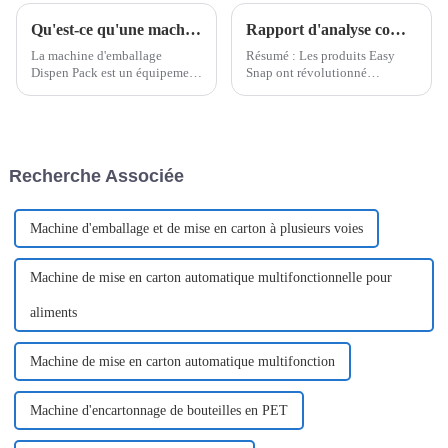
Qu'est-ce qu'une machine d'emballage Dispen Pack ?
Rapport d'analyse complet sur les produits Easy Snap
La machine d'emballage
Résumé : Les produits Easy
Dispen Pack est un équipement
Snap ont révolutionné
hautement spécialisé conçu
l'industrie de l'emballage en
pour créer des emballages à
offrant une praticité et une
usage unique et à portions
accessibilité accrues. Ces
contrôlées, offrant un confort et
produits, notamment les
une fonctionnalité inégalés.
bouchons à ouverture facile
Recherche Associée
Cet équipement...
pour boissons, les emballages
pharmaceutiques…
Machine d'emballage et de mise en carton à plusieurs voies
Machine de mise en carton automatique multifonctionnelle pour
aliments
Machine de mise en carton automatique multifonction
Machine d'encartonnage de bouteilles en PET