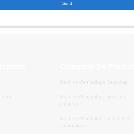
Send
Rapides
Catégorie De Produi
Machine d'emballage Easysnap
e nous
Machine d'emballage de doses
unitaires
Machine d'emballage sous blister
automatique
n