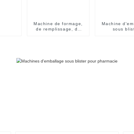
Machine de formage,
Machine d'em
de remplissage, de
sous blis
scellage et
entièrem
d'emballage de
automatique
blisters
formes spéc