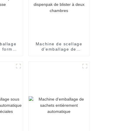
ballage
Machine de scellage
e formes
d'emballage de
ièrement
remplissage de yaourt
 grande
de crème d'huile de
e
miel de confiture de
sauce de dispenpak de
blister à deux
chambres