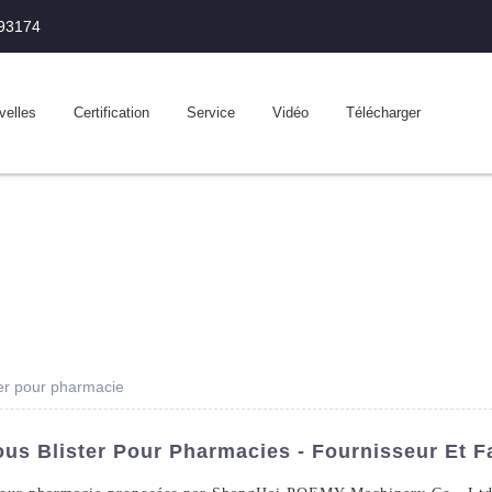
993174
velles
Certification
Service
Vidéo
Télécharger
er pour pharmacie
s Blister Pour Pharmacies - Fournisseur Et F