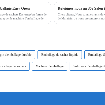
emballage Easy Open
lage de sachets Easysnap/en forme de
Chers clients, Nous sommes ravis de 
nt appelée machine d'emballage de
de Malaisie, où nous présenterons no
ts à ouverture d'une seule main...
d'emballage et de production. Ce salo
gie d'emballage durable
Emballage de sachet liquide
Emballage S
 scellage de sachets
Machine d'emballage
Solutions d'emballage i