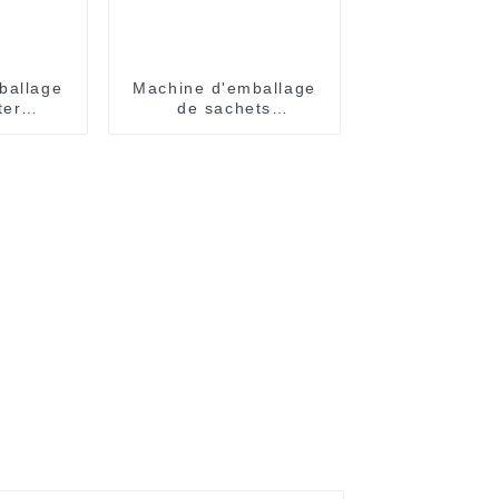
ballage
Machine d'emballage
ter
de sachets
ent
entièrement
 pour
automatique
iales