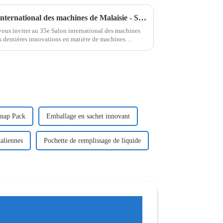
Rejoignez-nous au 35e Salon international des machines de Malaisie - Stand L17 !
vous inviter au 35e Salon international des machines
s dernières innovations en matière de machines
n...
nap Pack
Emballage en sachet innovant
taliennes
Pochette de remplissage de liquide