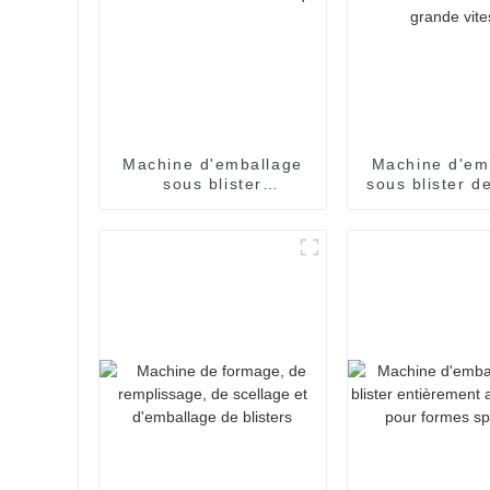
Machine d'emballage
Machine d'em
sous blister
sous blister d
entièrement
spéciales ent
automatique
automatique à
vitess