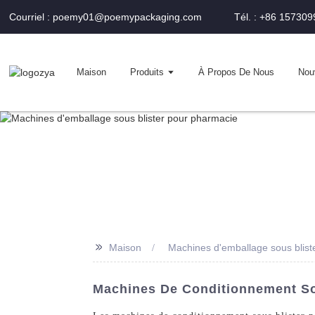
Courriel : poemy01@poemypackaging.com
Tél. : +86 15730
Maison
Produits
À Propos De Nous
Nou
>>
Maison
Machines d'emballage sous blist
Machines De Conditionnement Sou