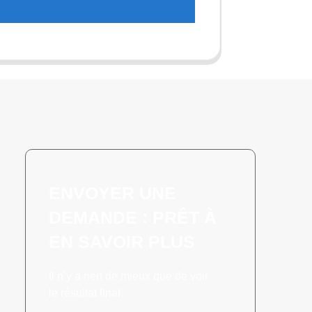
t
ENVOYER UNE
DEMANDE : PRÊT À
EN SAVOIR PLUS
Il n’y a rien de mieux que de voir
le résultat final.