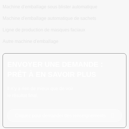
Machine d'emballage sous blister automatique
Machine d'emballage automatique de sachets
Ligne de production de masques faciaux
Autre machine d'emballage
ENVOYER UNE DEMANDE :
PRÊT À EN SAVOIR PLUS
Il n’y a rien de mieux que de voir
le résultat final.
Cliquez pour demander des renseignements