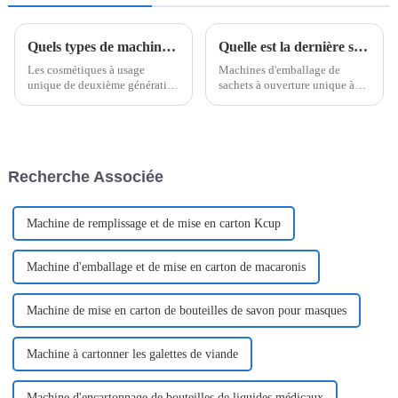
Quels types de machines d’emballage jetables existe-t-il ?
Quelle est la dernière solution d’emballage à l’heure actuelle ?
Les cosmétiques à usage
Machines d'emballage de
unique de deuxième génération
sachets à ouverture unique à
sont entrés dans l'œil du public
dose unique Easysnap de
depuis 2018. Avec leurs
Poemy Machine L'industrie de
avantages de compacité, de
l'emballage évolue rapidement,
commodité, de stérilité et de
poussée par la demande des
sécurité, et leurs ingrédients
consommateurs en matière de
Recherche Associée
actifs qui préservent la
commodité, de durabilité et de
fraîcheur,...
convivialité.
Machine de remplissage et de mise en carton Kcup
Machine d'emballage et de mise en carton de macaronis
Machine de mise en carton de bouteilles de savon pour masques
Machine à cartonner les galettes de viande
Machine d'encartonnage de bouteilles de liquides médicaux