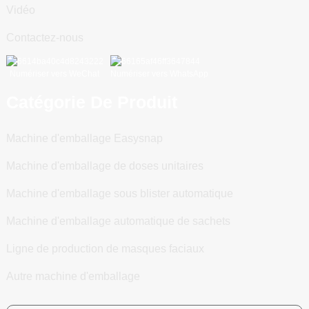
Vidéo
Contactez-nous
Numériser vers WeChat
Numériser vers WhatsApp
Catégorie De Produit
Machine d'emballage Easysnap
Machine d'emballage de doses unitaires
Machine d'emballage sous blister automatique
Machine d'emballage automatique de sachets
Ligne de production de masques faciaux
Autre machine d'emballage