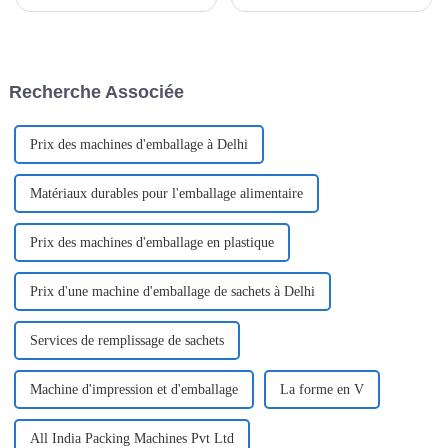
constante évolution,
l'efficacité influencent les
l'innovation est essentielle.
choix des consommateurs, les
L'une des dernières tendances
solutions d'emballage
qui révolutionnent le secteur
innovantes sont à la pointe des
est l'avènement des
systèmes modernes de
Recherche Associée
équipements de masques de
distribution de produits. Le
beauté avancés. Des machines
sachet en V...
de soins du visage
automatisées…
Prix ​​des machines d'emballage à Delhi
Matériaux durables pour l'emballage alimentaire
Prix ​​des machines d'emballage en plastique
Prix ​​d'une machine d'emballage de sachets à Delhi
Services de remplissage de sachets
Machine d'impression et d'emballage
La forme en V
All India Packing Machines Pvt Ltd