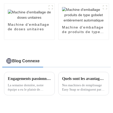
EasySnap
automatique SNP-60
Machine d'emballage
Machine d'emballage
de doses unitaires
de produits de type
gobelet entièrement
automatique
Blog Connexe
Engagements passionnants au salon de Kuala Lumpur : la machine d'emballage Easy Snap à l'honneur
Quels sont les avantages de notre machine d'emballage Easy Snap ?
La semaine dernière, notre
Nos machines de remplissage
équipe a eu le plaisir de
Easy Snap se distinguent par
participer à un salon
leur rapidité et leur précision.
prestigieux à Kuala Lumpur, où
Avec le développement
elle a présenté nos solutions
économique, la demande
d'emballage innovantes.
d'emballages unidoses
L'événement a rencontré un
pratiques et hygiéniques est en