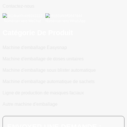
Contactez-nous
Numériser vers WeChat
Numériser vers WhatsApp
Catégorie De Produit
Machine d'emballage Easysnap
Machine d'emballage de doses unitaires
Machine d'emballage sous blister automatique
Machine d'emballage automatique de sachets
Ligne de production de masques faciaux
Autre machine d'emballage
ENVOYER UNE DEMANDE :