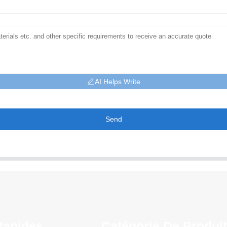
AI Helps Write
Send
Rapides
Catégorie De Produi