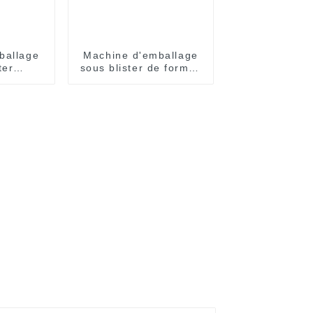
ballage
Machine d'emballage
ter
sous blister de formes
ent
spéciales entièrement
que
automatique à grande
vitesse