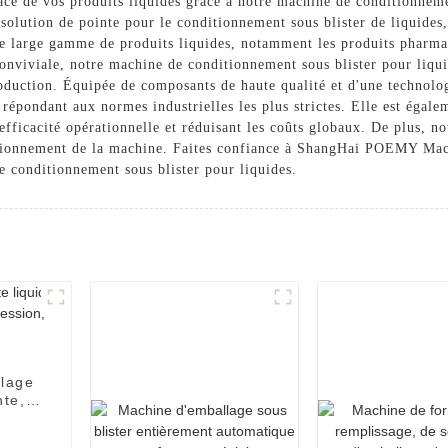
ace de vos produits liquides grâce à notre machine de conditionnem
ution de pointe pour le conditionnement sous blister de liquides, g
ne large gamme de produits liquides, notamment les produits pharma
 conviviale, notre machine de conditionnement sous blister pour liqu
roduction. Équipée de composants de haute qualité et d'une technolo
 répondant aux normes industrielles les plus strictes. Elle est égal
fficacité opérationnelle et réduisant les coûts globaux. De plus, no
ctionnement de la machine. Faites confiance à ShangHai POEMY Mach
e conditionnement sous blister pour liquides.
llage
nte,
on,