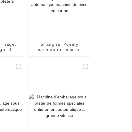
ormage,
Shanghai Poemy
ge, de
machine de mise en
 et
carton automatique de
e de
boîte de chocolat
s
machine d'emballage
encartonneuse
automatique machine
de mise en carton