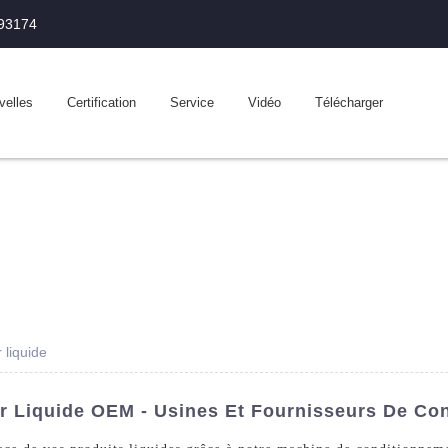
993174
velles
Certification
Service
Vidéo
Télécharger
 liquide
r Liquide OEM - Usines Et Fournisseurs De Co