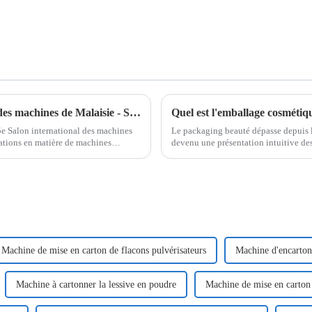
Rejoignez-nous au 35e Salon international des machines de Malaisie - Stand L17 !
Quel est l'emballage cosmétiqu
5e Salon international des machines
Le packaging beauté dépasse depuis l
ations en matière de machines
devenu une présentation intuitive de
marché en constante évolution…
Machine de mise en carton de flacons pulvérisateurs
Machine d'encarton
Machine à cartonner la lessive en poudre
Machine de mise en carton