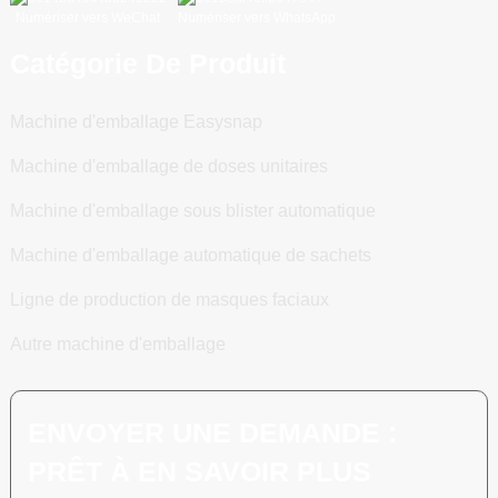
Numériser vers WeChat
Numériser vers WhatsApp
Catégorie De Produit
Machine d'emballage Easysnap
Machine d'emballage de doses unitaires
Machine d'emballage sous blister automatique
Machine d'emballage automatique de sachets
Ligne de production de masques faciaux
Autre machine d'emballage
ENVOYER UNE DEMANDE :
PRÊT À EN SAVOIR PLUS