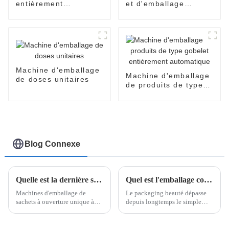
entièrement
et d'emballage
automatique
entièrement
EasySnap
automatique SNP-60
Machine d'emballage
Machine d'emballage
de doses unitaires
de produits de type
gobelet entièrement
automatique
Blog Connexe
Quelle est la dernière solution d’emballage à l’heure actuelle ?
Quel est l'emballage cosmétique le plus populaire ?
Machines d'emballage de
Le packaging beauté dépasse
sachets à ouverture unique à
depuis longtemps le simple
dose unique Easysnap de
emballage d'un produit. Il est
Poemy Machine L'industrie de
devenu une présentation
l'emballage évolue rapidement,
intuitive des concepts et