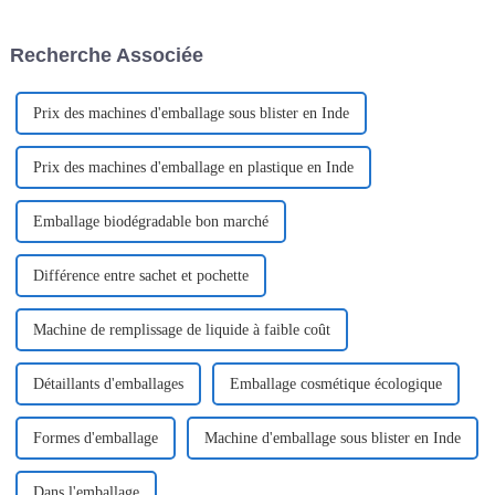
poussée par la demande des
valeurs profondes d'une
consommateurs en matière de
marque. Dans un marché en
Recherche Associée
commodité, de durabilité et de
constante évolution…
convivialité.
Prix ​​des machines d'emballage sous blister en Inde
Prix ​​des machines d'emballage en plastique en Inde
Emballage biodégradable bon marché
Différence entre sachet et pochette
Machine de remplissage de liquide à faible coût
Détaillants d'emballages
Emballage cosmétique écologique
Formes d'emballage
Machine d'emballage sous blister en Inde
Dans l'emballage