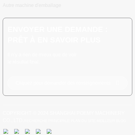
Autre machine d'emballage
ENVOYER UNE DEMANDE :
PRÊT À EN SAVOIR PLUS
Il n’y a rien de mieux que de voir
le résultat final.
Cliquez pour demander des renseignements
COPYRIGHT © 2024 SHANGHAI POEMY MACHINERY
CO., LTD.
RECHERCHE PRINCIPALE
PLAN DU SITE
MEILLEUR BLOG