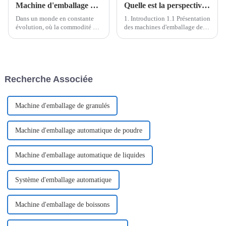
Machine d'emballage de sachets en forme de V de Shanghai Pomey Machinery
Quelle est la perspective de la machine d'emballage Easy Open
Dans un monde en constante
1. Introduction 1.1 Présentation
évolution, où la commodité et
des machines d'emballage de
l'efficacité influencent les
sachets Easysnap/en forme de
choix des consommateurs, les
V La machine d'emballage à
solutions d'emballage
ouverture facile, également
innovantes sont à la pointe des
appelée machine d'emballage
systèmes modernes de
de sachets en forme de V ou
Recherche Associée
distribution de produits. Le
machine d'emballage de
sachet en V...
sachets à ouverture d'une seule
main...
Machine d'emballage de granulés
Machine d'emballage automatique de poudre
Machine d'emballage automatique de liquides
Système d'emballage automatique
Machine d'emballage de boissons