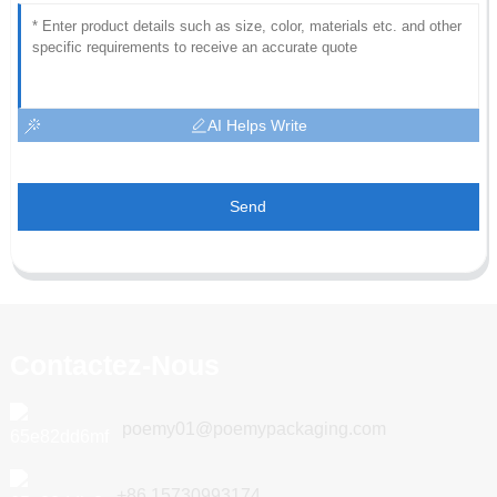
AI Helps Write
Send
Contactez-Nous
poemy01@poemypackaging.com
+86 15730993174