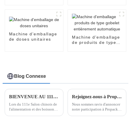
automatique
entièrement
EasySnap
automatique SNP-60
Machine d'emballage
Machine d'emballage
de doses unitaires
de produits de type
gobelet entièrement
automatique
Blog Connexe
BIENVENUE AU 111E SALON DE L'ALIMENTATION ET DES BOISSONS DE CHINE
Rejoignez-nous à Propack Vietnam 2024
Lors du 111e Salon chinois de
Nous sommes ravis d'annoncer
l'alimentation et des boissons,
notre participation à Propack
qui s'est tenu du 29 au 31
Vietnam 2024, nous présentons
octobre 2024, le stand de
une variété de nos machines
Shanghai Poemy Machinery a
d'emballage les plus récentes et
suscité un vif intérêt de la part
les plus innovantes, notamment