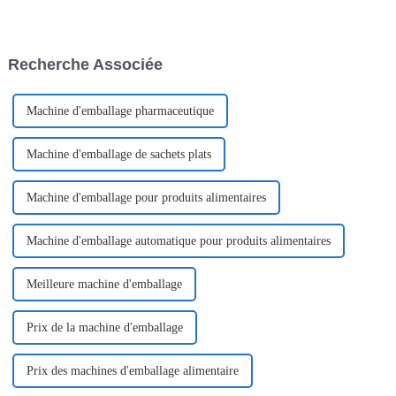
pour simplifier le processus de
durée, généralement vendus en
conditionnement des barres
petits emballages. Ils sont
chocolatées en cartons ou en
largement utilisés dans de
boîtes. Utilisant une
nombreux secteurs. En voici
Recherche Associée
technologie de pointe, cette
quelques exemples :
machine…
Machine d'emballage pharmaceutique
Machine d'emballage de sachets plats
Machine d'emballage pour produits alimentaires
Machine d'emballage automatique pour produits alimentaires
Meilleure machine d'emballage
Prix ​​de la machine d'emballage
Prix ​​des machines d'emballage alimentaire