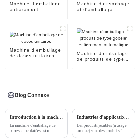
Machine d'emballage
Machine d'ensachage
entièrement
et d'emballage
automatique
entièrement
EasySnap
automatique SNP-60
Machine d'emballage
Machine d'emballage
de doses unitaires
de produits de type
gobelet entièrement
automatique
Blog Connexe
Introduction à la machine d'emballage de boîtes de barres de chocolat
Industries d'application des produits jetables et comment trouver un fournisseur fiable de machines d'emballage de produits jetables
La machine d'emballage de
Les produits jetables (à usage
barres chocolatées est un
unique) sont des produits à
système sophistiqué conçu
usage unique ou de courte