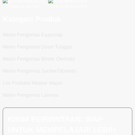
Pindai ke WeChat
Pindai untuk WhatsApp
Kategori Produk
Mesin Pengemas Easysnap
Mesin Pengemas Dosis Tunggal
Mesin Pengemas Blister Otomatis
Mesin Pengemas Sachet Otomatis
Lini Produksi Masker Wajah
Mesin Pengemas Lainnya
KIRIM PERMINTAAN: SIAP
UNTUK MEMPELAJARI LEBIH