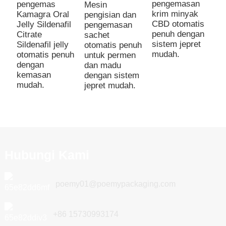
b
pengemasan
pengemas
Mesin
krim minyak
Kamagra Oral
pengisian dan
CBD otomatis
Jelly Sildenafil
pengemasan
penuh dengan
Citrate
sachet
sistem jepret
Sildenafil jelly
otomatis penuh
mudah.
otomatis penuh
untuk permen
dengan
dan madu
kemasan
dengan sistem
mudah.
jepret mudah.
Hubungi Kami
poemy01@poemypackaging.com
+86 15730993174