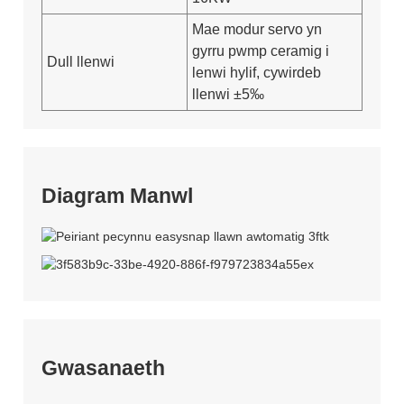
Mae modur servo yn
gyrru pwmp ceramig i
Dull llenwi
lenwi hylif, cywirdeb
llenwi ±5‰
Diagram Manwl
Gwasanaeth