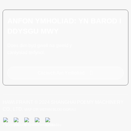
ANFON YMHOLIAD: YN BAROD I
DDYSGU MWY
Does dim byd gwell na gweld y
canlyniad terfynol.
Cliciwch Am Ymholiad
HAWLFRAINT © 2024 SHANGHAI POEMY MACHINERY
CO., LTD.
MAP O'R WEFAN
BLOG GORAU