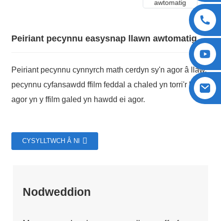
Peiriant pecynnu easysnap llawn awtomatig
Peiriant pecynnu cynnyrch math cerdyn sy'n agor â llaw,
pecynnu cyfansawdd ffilm feddal a chaled yn torri'r llinell
agor yn y ffilm galed yn hawdd ei agor.
CYSYLLTWCH Â NI
Nodweddion