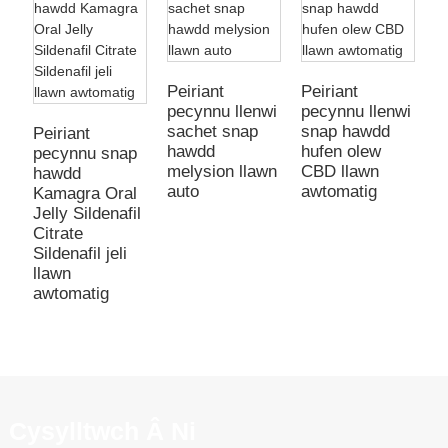
P
p
Peiriant
Peiriant
d
pecynnu llenwi
pecynnu llenwi
d
sachet snap
snap hawdd
Peiriant
V
hawdd
hufen olew
pecynnu snap
melysion llawn
CBD llawn
hawdd
auto
awtomatig
Kamagra Oral
Jelly Sildenafil
Citrate
Sildenafil jeli
llawn
awtomatig
Cysylltwch Â Ni