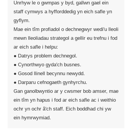
Unrhyw le o gwmpas y byd, gallwn gael ein
staff cymwys a hyfforddedig yn eich safle yn
gyflym.
Mae ein tîm profiadol o dechnegwyr wedi'u lleoli
mewn lleoliadau strategol a gellir eu trefnu i fod
ar eich safle i helpu:
● Datrys problem dechnegol.
● Cynorthwyo gyda'ch busnes.
● Gosod llinell becynnu newydd.
● Darparu cefnogaeth gynhyrchu.
Gan ganolbwyntio ar y cwsmer bob amser, mae
ein tîm yn hapus i fod ar eich safle ac i weithio
ochr yn ochr â'ch staff. Eich boddhad chi yw
ein hymrwymiad.