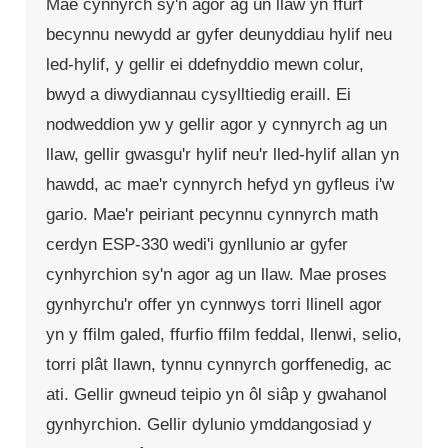
Mae cynnyrch sy'n agor ag un llaw yn ffurf
becynnu newydd ar gyfer deunyddiau hylif neu
led-hylif, y gellir ei ddefnyddio mewn colur,
bwyd a diwydiannau cysylltiedig eraill. Ei
nodweddion yw y gellir agor y cynnyrch ag un
llaw, gellir gwasgu'r hylif neu'r lled-hylif allan yn
hawdd, ac mae'r cynnyrch hefyd yn gyfleus i'w
gario. Mae'r peiriant pecynnu cynnyrch math
cerdyn ESP-330 wedi'i gynllunio ar gyfer
cynhyrchion sy'n agor ag un llaw. Mae proses
gynhyrchu'r offer yn cynnwys torri llinell agor
yn y ffilm galed, ffurfio ffilm feddal, llenwi, selio,
torri plât llawn, tynnu cynnyrch gorffenedig, ac
ati. Gellir gwneud teipio yn ôl siâp y gwahanol
gynhyrchion. Gellir dylunio ymddangosiad y