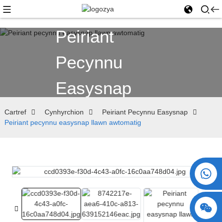
Peiriant
Pecynnu
Easysnap
Cartref
Cynhyrchion
Peiriant Pecynnu Easysnap
Peiriant pecynnu easysnap llawn awtomatig
+86 15730993174