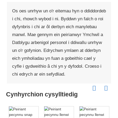
Os oes unrhyw un o'r eitemau hyn o ddiddordeb
i chi, rhowch wybod i ni. Byddwn yn falch o roi
dyfynbris i chi ar ôl derbyn eich manylebau
manwl. Mae gennym ein peirianwyr Ymchwil a
Datblygu arbenigol personol i ddiwallu unrhyw
un o'r gofynion. Edrychwn ymlaen at dderbyn
eich ymholiadau yn fuan a gobeithio cael y
cyfle i gydweithio â chi yn y dyfodol. Croeso i
chi edrych ar ein sefydliad.
Cynhyrchion cysylltiedig