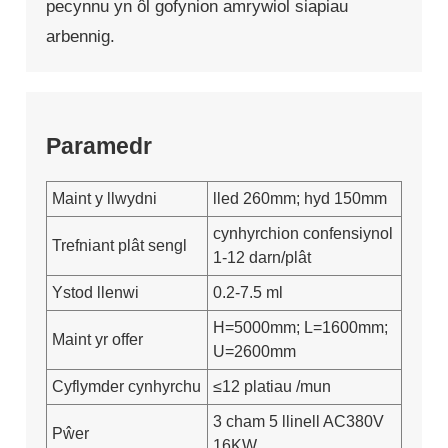
pecynnu yn ôl gofynion amrywiol siapiau
arbennig.
Paramedr
Maint y llwydni
lled 260mm; hyd 150mm
cynhyrchion confensiynol
Trefniant plât sengl
1-12 darn/plât
Ystod llenwi
0.2-7.5 ml
H=5000mm; L=1600mm;
Maint yr offer
U=2600mm
Cyflymder cynhyrchu
≤12 platiau /mun
3 cham 5 llinell AC380V
Pŵer
16KW