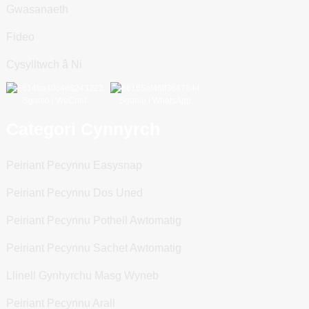
Gwasanaeth
Fideo
Cysylltwch â Ni
Sganio i WeChat
Sganio i WhatsApp
Categori Cynnyrch
Peiriant Pecynnu Easysnap
Peiriant Pecynnu Dos Uned
Peiriant Pecynnu Pothell Awtomatig
Peiriant Pecynnu Sachet Awtomatig
Llinell Gynhyrchu Masg Wyneb
Peiriant Pecynnu Arall