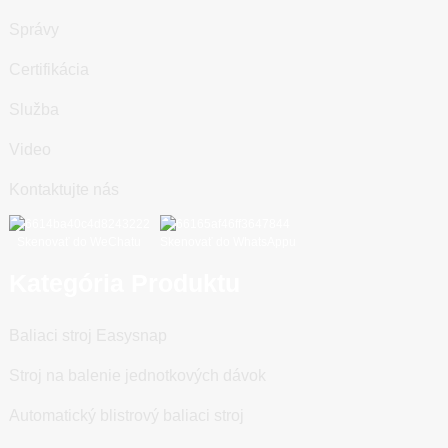
Správy
Certifikácia
Služba
Video
Kontaktujte nás
Skenovať do WeChatu
Skenovať do WhatsAppu
Kategória Produktu
Baliaci stroj Easysnap
Stroj na balenie jednotkových dávok
Automatický blistrový baliaci stroj