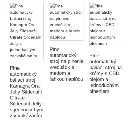
B
d
Plne
v
automatický
Plne
v
stroj na plnenie
automatický
S
vrecúšok s
baliaci stroj na
Plne
medom a
krémy s CBD
automatický
ľahkou náplňou
olejom a
baliaci stroj
jednoduchým
Kamagra Oral
plneniem
Jelly Sildenafil
Citrate
Sildenafil Jelly
s jednoduchým
zacvakávaním