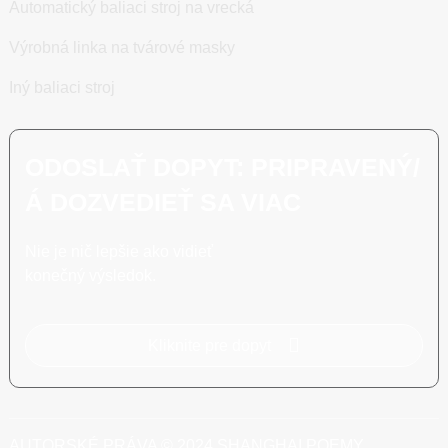
Automatický baliaci stroj na vrecká
Výrobná linka na tvárové masky
Iný baliaci stroj
ODOSLAŤ DOPYT: PRIPRAVENÝ/
Á DOZVEDIEŤ SA VIAC
Nie je nič lepšie ako vidieť
konečný výsledok.
Kliknite pre dopyt
AUTORSKÉ PRÁVA © 2024 SHANGHAI POEMY