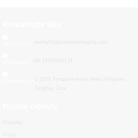
Kontaktujte Nás
poemy01@poemypackaging.com
+86 15730993174
č. 1533, Fengpu Avenue, okres Fengxian,
Šanghaj, Čína
Rýchle Odkazy
Produkty
O nás