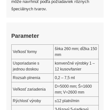
môže navrhnúť podľa požiadaviek rôznych
špeciálnych tvarov.
Parameter
šírka 260 mm; dĺžka 150
Veľkosť formy
mm
Usporiadanie s
konvenčné výrobky 1 –
jednou doskou
12 kusov/tanier
Rozsah plnenia
0,2 – 7,5 ml
D=5000 mm; Š=1600
Veľkosť zariadenia
mm; V=2600 mm
Rýchlosť výroby
≤12 platní/min
3-fázový 5-riadkový