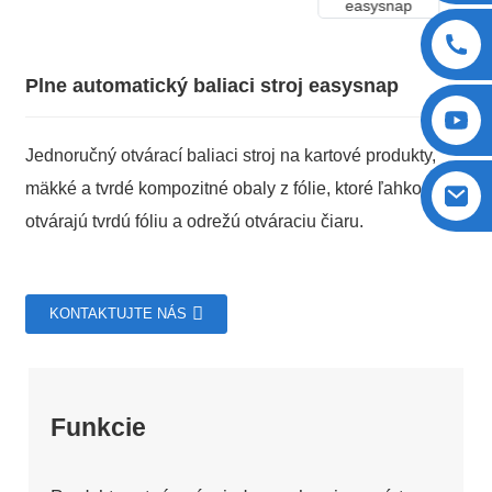
Plne automatický baliaci stroj easysnap
Jednoručný otvárací baliaci stroj na kartové produkty,
mäkké a tvrdé kompozitné obaly z fólie, ktoré ľahko
otvárajú tvrdú fóliu a odrežú otváraciu čiaru.
KONTAKTUJTE NÁS
Funkcie