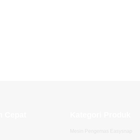
n Cepat
Kategori Produk
Mesin Pengemas Easysnap