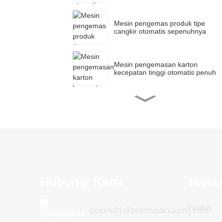
Mesin pengemas produk tipe
cangkir otomatis sepenuhnya
Mesin pengemasan karton
kecepatan tinggi otomatis penuh
Mesin pengemas strip otomatis
penuh
Mesin pengemasan masker
otomatis penuh
Hubungi Kami
Tauta
Produk
poemy01@poemypackaging.com