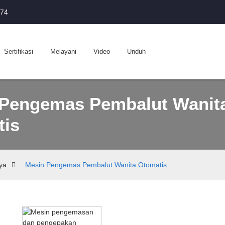
174
Sertifikasi
Melayani
Video
Unduh
 Pengemas Pembalut Wanit
tis
ya
Mesin Pengemas Pembalut Wanita Otomatis