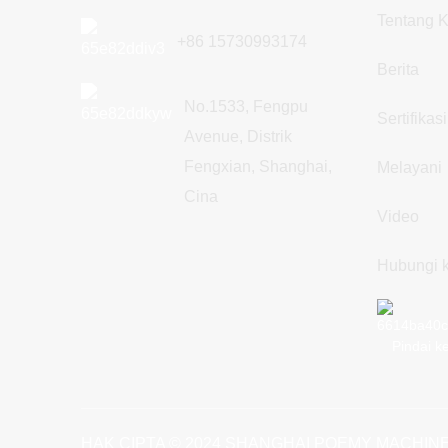
Tentang 
+86 15730993174
Berita
No.1533, Fengpu
Sertifikasi
Avenue, Distrik
Fengxian, Shanghai,
Melayani
Cina
Video
Hubungi 
Pindai k
HAK CIPTA © 2024 SHANGHAI POEMY MACHINE