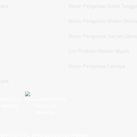
Kami
Mesin Pengemas Dosis Tungga
Mesin Pengemas Blister Otoma
Mesin Pengemas Sachet Otoma
Lini Produksi Masker Wajah
Mesin Pengemas Lainnya
kami
e WeChat
Pindai untuk
WhatsApp
RY CO., LTD.
PETA SITUS
BLOG TERBAIK