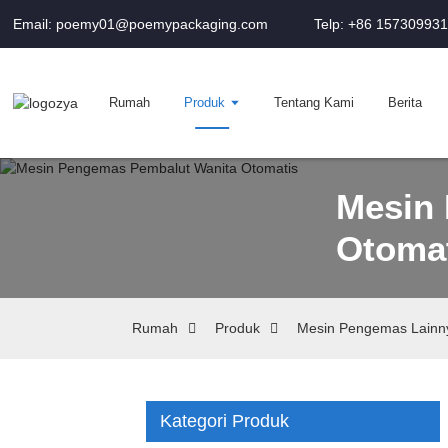
Email: poemy01@poemypackaging.com
Telp: +86 15730993
Rumah
Produk
Tentang Kami
Berita
Mesin
Otoma
Rumah
Produk
Mesin Pengemas Lainn
Kategori Produk