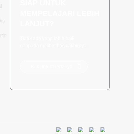
SIAP UNTUK
l
MEMPELAJARI LEBIH
tis
LANJUT?
tis
Tidak ada yang lebih baik
daripada melihat hasil akhirnya.
Klik untuk Bertanya