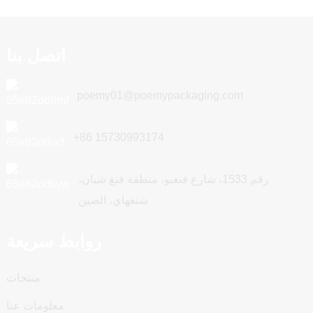
اتصل بنا
poemy01@poemypackaging.com
+86 15730993174
رقم 1533، شارع فنغبو، منطقة فنغ شيان،
شنغهاي، الصين
روابط سريعة
منتجات
معلومات عنا