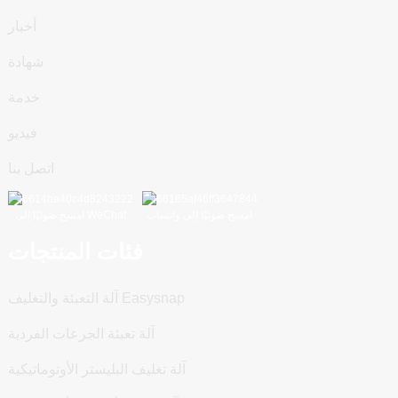
أخبار
شهادة
خدمة
فيديو
اتصل بنا
امسح ضوئيًا إلى واتساب
امسح ضوئيًا إلى WeChat
فئات المنتجات
آلة التعبئة والتغليف Easysnap
آلة تعبئة الجرعات الفردية
آلة تغليف البليستر الأوتوماتيكية