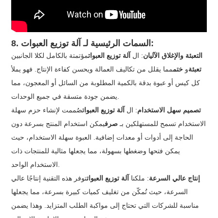
:
8. السمات الرئيسية لـ
آلة توزيع العبوات
التعبئة والإغلاق الآليان
: ال
آلة توزيع العبوات
مؤتمتة بالكامل لكلا الجانبين
تعبئة
و
ختم
مما يقلل من تكاليف العمالة ويحسن كفاءة الإنتاج. فهو يملأ
كل كيس أو عبوة بدقة بالكمية المطلوبة من السائل أو المعجون، مما
يضمن جودة متسقة في جميع الوحدات.
تصميم سهل الاستخدام
: ال
آلة توزيع العبوات
صُممت لإنشاء حزم سهلة
الاستخدام تسمح للمستهلكين بـ
صرف
يمكن استخدام المنتج بسرعة دون
الحاجة إلى أدوات أو معدات إضافية. العبوة سهلة الاستخدام، حيث
يمكن فتحها وضغطها بسهولة، مما يجعلها مثالية للمنتجات ذات
الاستخدام الواحد.
إنتاج عالي السرعة
: ملكنا
آلة توزيع العبوات
توفر هذه التقنية إنتاجًا عالي
السرعة، حيث تُمكّن من تغليف كميات كبيرة بسرعة، مما يجعلها
مناسبة للشركات التي تحتاج إلى مواكبة الطلب المتزايد. وهذا يضمن