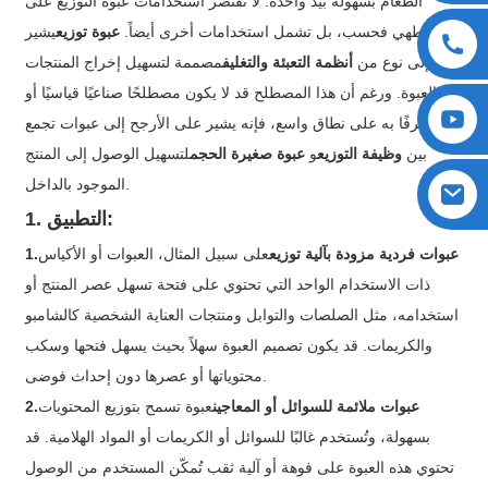
الطعام بسهولة بيد واحدة. لا تقتصر استخدامات عبوة التوزيع على
الطهي فحسب، بل تشمل استخدامات أخرى أيضاً.
عبوة توزيع
يشير
عادةً إلى نوع من
أنظمة التعبئة والتغليف
مصممة لتسهيل إخراج المنتجات
من العبوة. ورغم أن هذا المصطلح قد لا يكون مصطلحًا صناعيًا قياسيًا أو
معترفًا به على نطاق واسع، فإنه يشير على الأرجح إلى عبوات تجمع
بين
وظيفة التوزيع
و
عبوة صغيرة الحجم
لتسهيل الوصول إلى المنتج
الموجود بالداخل.
1. التطبيق:
عبوات فردية مزودة بآلية توزيع
على سبيل المثال، العبوات أو الأكياس
1.
ذات الاستخدام الواحد التي تحتوي على فتحة تسهل عصر المنتج أو
استخدامه، مثل الصلصات والتوابل ومنتجات العناية الشخصية كالشامبو
والكريمات. قد يكون تصميم العبوة سهلاً بحيث يسهل فتحها وسكب
محتوياتها أو عصرها دون إحداث فوضى.
عبوات ملائمة للسوائل أو المعاجين
عبوة تسمح بتوزيع المحتويات
2.
بسهولة، وتُستخدم غالبًا للسوائل أو الكريمات أو المواد الهلامية. قد
تحتوي هذه العبوة على فوهة أو آلية ثقب تُمكّن المستخدم من الوصول