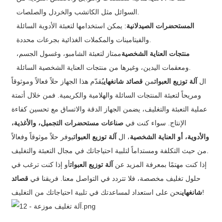
السوائل مثل الكاتشب والخردل والصلصات.
المستحضرات الصيدلانية
: يمكن استخدامها لتعبئة الأدوية السائلة
والفيتامينات والمكملات الغذائية بجرعات محددة.
منتجات العناية الشخصية
ممتاز لتعبئة الشامبو، وغسول الجسم،
ومعقمات اليدين، وغيرها من منتجات العناية الشخصية السائلة.
ال
آلة توزيع العبوات
من
قصائد شانغهاي
يُقدّم هذا الجهاز حلاً فعالاً وموثوقاً
ومريحاً لتعبئة المنتجات السائلة والهلامية والكريمية. فمن خلال أتمتة
عملية التعبئة والتغليف، يضمن الجهاز الدقة والاتساق مع تحسين كفاءة
الإنتاج. سواء كنت في
صناعات مستحضرات التجميل، والأغذية،
والأدوية، أو العناية الشخصية
، ال
آلة توزيع العبوات
يوفر حلاً موثوقاً وفعالاً
من حيث التكلفة ومستداماً لتلبية احتياجاتك في مجال التعبئة والتغليف.
إذا كنت مهتمًا بمعرفة المزيد عن
آلة توزيع العبوات
أو إذا كنت ترغب في
حلول تغليف مخصصة، فلا تتردد في التواصل معنا. فريقنا في
قصائد
نحن على استعداد لمساعدتك في تلبية احتياجاتك من التغليف!
شانغهاي