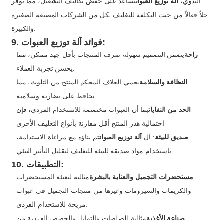
اليدوي،
آلة توزيع العبوات
يساعد على خفض تكاليف التشغيل، مما يوفر
حلاً فعالاً من حيث التكلفة للتغليف لكل من الشركات المصنعة الصغيرة
والكبيرة.
:
9. فوائد
آلة توزيع العبوات
راحة
يضمن التصميم سهولة صرف المنتجات بأقل جهد ممكن، مما
يحسن تجربة العملاء.
النظافة والسلامة
يحمي الغلاف المحكم المنتج من التلوث، مما
يحافظ على نضارته وسلامته.
الحد من النفايات
بما أن العبوات مخصصة للاستخدام الفردي، فإن
احتمالية هدر المنتج أقل مقارنة بأنواع التغليف الأخرى.
صديق للبيئة
: ال
آلة توزيع العبوات
تم بناؤه مع مراعاة الاستدامة،
باستخدام مواد صديقة للبيئة للتغليف لتقليل التأثير البيئي.
10. التطبيقات:
مستحضرات التجميل والعناية بالبشرة
مثالية لتعبئة المستحضرات
والكريمات والسيرومات وغيرها من منتجات التجميل في عبوات
مريحة للاستخدام الفردي.
صناعة الأغذية
مثالية للصلصات والتوابل والحصص الفردية من