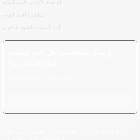
آلة تعبئة الأكياس الأوتوماتيكية
خط إنتاج أقنعة الوجه
آلات التعبئة والتغليف الأخرى
إرسال استفسار: هل أنت مستعد
لمعرفة المزيد؟
لا شيء يضاهي رؤية النتيجة النهائية.
انقر للاستفسار
جميع الحقوق محفوظة © 2024 لشركة شانغهاي بويمي للآلات
المحدودة.
خريطة الموقع
أفضل مدونة