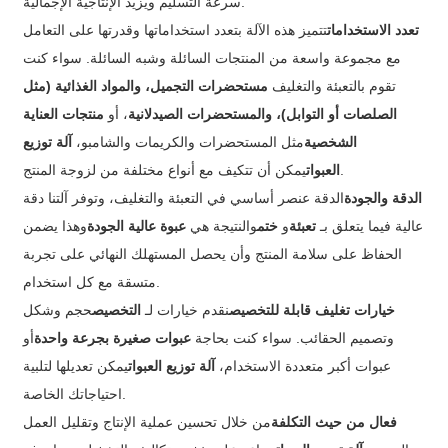
سرعة التسليم ويزيد الإنتاجية الإجمالية.
تعدد الاستخدامات
تتميز هذه الآلة بتعدد استخداماتها وقدرتها على التعامل
مع مجموعة واسعة من المنتجات السائلة وشبه السائلة. سواء كنت
تقوم بالتعبئة والتغليف
مستحضرات التجميل، والمواد الغذائية (مثل
الصلصات أو التوابل)، والمستحضرات الصيدلانية
، أو
منتجات العناية
الشخصية
مثل المستحضرات والكريمات والشامبو،
آلة توزيع
يمكن أن تتكيف مع أنواع مختلفة من لزوجة المنتج.
العبوات
الدقة والجودة
الدقة عنصر أساسي في التعبئة والتغليف، وتوفر آلتنا دقة
عالية فيما يتعلق بـ
تعبئة
و
ختم
والنتيجة هي
عبوة عالية الجودة
وهذا يضمن
الحفاظ على سلامة المنتج وأن يحصل المستهلك النهائي على تجربة
متسقة مع كل استخدام.
خيارات تغليف قابلة للتخصيص
نقدم خيارات لـ
التخصيص
حجم وشكل
وتصميم الحقائب. سواء كنت بحاجة
عبوات صغيرة بجرعة واحدة
أو
عبوات أكبر متعددة الاستخدام،
آلة توزيع العبوات
يمكن تعديلها لتلبية
احتياجاتك الخاصة.
فعال من حيث التكلفة
من خلال تحسين عملية الإنتاج وتقليل العمل