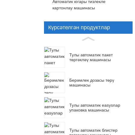
Автоматик югары тизлекле
картонлау машинасы
Күрсәтелгән продуктлар
Тулы автоматик пакет
төргәкләү машинасы
Берәмлек дозасы төрү
машинасы
Тулы автоматик easysnap
упаковка машинасы
Тулы автоматик блистер