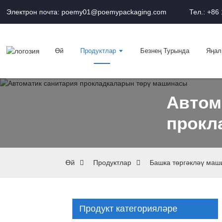
Электрон почта: poemy01@poemypackaging.com
Тел.: +86
Өй
Продуктлар
Безнең Турында
Яңал
Автом
прокл
Өй
Продуктлар
Башка төргәкләү маш
Продукт категорияләре