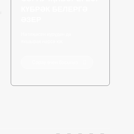
КҮБРӘК БЕЛЕРГӘ
ы
ӘЗЕР
Нәтиҗәсен күрүдән дә
яхшырак нәрсә юк.
Сорау өчен басыгыз