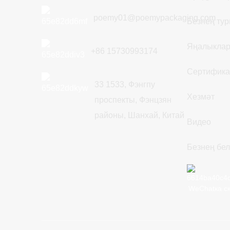
poemy01@poemypackaging.com
Безнең ту
Яңалыкла
+86 15730993174
Сертифика
33 1533, Фэнгпу
Хезмәт
проспекты, Фэнцзян
районы, Шанхай, Китай
Видео
Безнең бел
WeChatка с