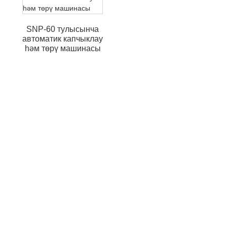
SNP-60 тулысынча
автоматик капчыклау
һәм төрү машинасы