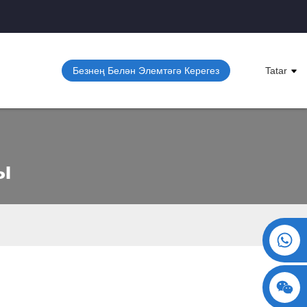
Безнең Белән Элемтәгә Керегез
Tatar
ы
+86 15730993174