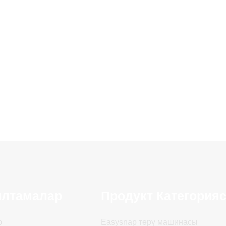
ылтамалар
Продукт Категория
р
Easysnap төрү машинасы