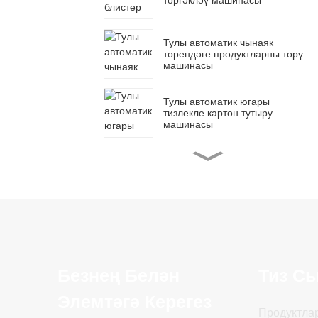
төргәкләү машинасы
Тулы автоматик чынаяк
төрендәге продуктларны төрү
машинасы
Тулы автоматик югары
тизлекле картон тутыру
машинасы
Тулы автоматик тасма
төргәкләү машинасы
Тулы автоматик битлек
картонлау машинасы
Безнең Белән
Тиз С
Элемтәгә Керегез
Продуктла