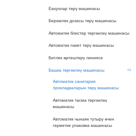
Easysnap төрү машинасы
Берәмлек дозасы төрү машинасы
Автоматик блистер төргәкләү машинасы
Автоматик пакет төрү машинасы
Битлек җитештерү линиясе
Башка төргәкләү машинасы
Автоматик санитария
прокладкаларын төрү машинасы
Автоматик тасма төргәкләү
машинасы
Автоматик чынаяк тутыру өчен
герметик упаковка машинасы