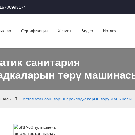
 15730993174
ыклар
Сертификация
Хезмәт
Видео
Йөкләү
атик санитария
адкаларын төрү машинас
инасы
Автоматик санитария прокладкаларын төрү машинасы