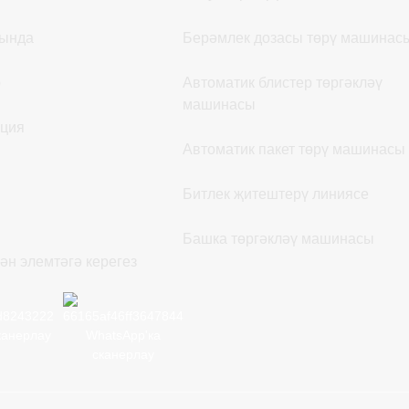
рында
Берәмлек дозасы төрү машинас
р
Автоматик блистер төргәкләү
машинасы
ция
Автоматик пакет төрү машинасы
Битлек җитештерү линиясе
Башка төргәкләү машинасы
ән элемтәгә керегез
канерлау
WhatsApp'ка
сканерлау