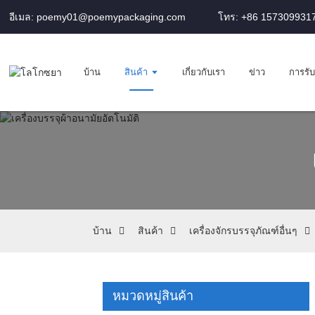
อีเมล: poemy01@poemypackaging.com
โทร: +86 157309931
บ้าน
สินค้า
เกี่ยวกับเรา
ข่าว
การรั
บ้าน
สินค้า
เครื่องจักรบรรจุภัณฑ์อื่นๆ
หมวดหมู่สินค้า