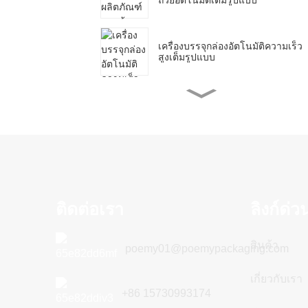
เครื่องบรรจุกล่องอัตโนมัติความเร็ว
สูงเต็มรูปแบบ
เครื่องบรรจุภัณฑ์แบบแถบอัตโนมัติ
เต็มรูปแบบ
เครื่องบรรจุกล่องหน้ากากอนามัย
อัตโนมัติเต็มรูปแบบ
ติดต่อเรา
ลิงก์ด่ว
สินค้า
poemy01@poemypackaging.com
เกี่ยวกับเรา
+86 15730993174