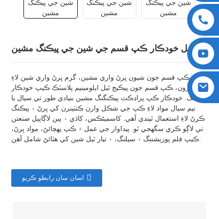
مڪمل خودڪار ڪپ قسم جي شين جي پيڪنگ مشين
ڪپ قسم جون شيون ڀرڻ واري مشين، گرم ڀرڻ واري شين لاءِ
موزون، ڪپ قسم جون پيڪيج ٿيل ايلومينيم پلاسٽڪ ڪيپ خودڪار
سيلنگ. خودڪار ڪپ پراڊڪٽ پيڪنگنگ مشين بنيادي طور تي سيال يا
نيم سيال مواد لاءِ ڪپ جي شڪل وارن ڪنٽينرن کي ڀرڻ ۽ پيڪنگ
ڪرڻ لاءِ استعمال ٿيندي آهي. کاسمیٹڪس، کاڌي ۽ ٻين لاڳاپيل صنعتن
تي لاڳو ڪري سگهجي ٿو. پيداوار جي عمل ۾ ڪپ پهچائڻ، مواد ڀرڻ،
ڪيپ فلم پوزيشننگ ۽ سيلنگ، ۽ تيار ٿيل شين کي هٽائڻ شامل آهن.
اسان سان رابطو ڪريو