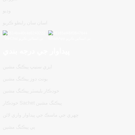
وڊيو
اسان سان رابطو ڪريو
WhatsApp تي اسڪين ڪريو
WeChat تي اسڪين ڪريو
پيداوار جي درجه بندي
ايزي سنيپ پيڪنگ مشين
يونٽ دوز پيڪنگ مشين
خودڪار بليسٽر پيڪنگ مشين
خودڪار Sachet پيڪنگ مشين
چهري جي ماسڪ جي پيداوار واري لائن
ٻي پيڪنگ مشين