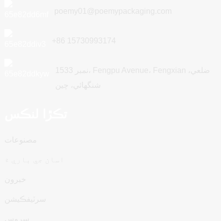
poemy01@poemypackaging.com
+86 15730993174
نمبر 1533، Fengpu Avenue، Fengxian ضلعي،
شنگھائي، چين
تڪڙا لنڪس
مصنوعات
اسان جي باري ۾
خبرون
سرٽيفڪيشن
سروس