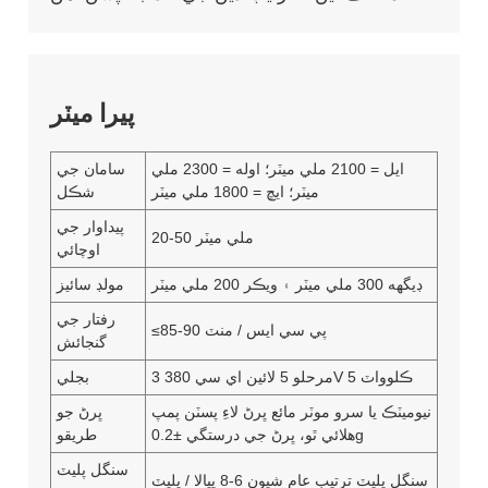
پيرا ميٽر
ايل = 2100 ملي ميٽر؛ اوله = 2300 ملي
سامان جي
ميٽر؛ ايڇ = 1800 ملي ميٽر
شڪل
پيداوار جي
20-50 ملي ميٽر
اوچائي
ڊيگهه 300 ملي ميٽر ۽ ويڪر 200 ملي ميٽر
مولڊ سائيز
رفتار جي
≤85-90 پي سي ايس / منٽ
گنجائش
3 مرحلو 5 لائين اي سي 380V 5 ڪلوواٽ
بجلي
نيوميٽڪ يا سرو موٽر مائع ڀرڻ لاءِ پسٽن پمپ
ڀرڻ جو
هلائي ٿو، ڀرڻ جي درستگي ±0.2g
طريقو
سنگل پليٽ
سنگل پليٽ ترتيب عام شيون 6-8 پيالا / پليٽ