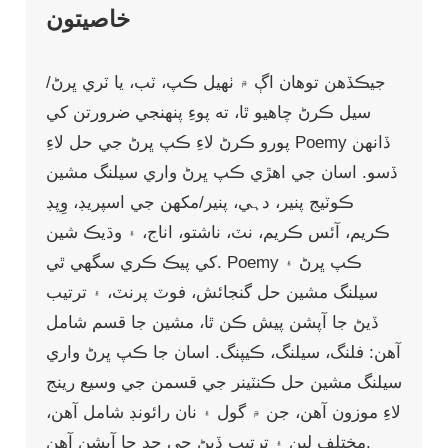
خاصيتون
جيڪڏهن توهان اڳ ۾ ٺهيل ڪپ، ٽب، يا ٽري ڀرڻ/
سيل ڪرڻ چاهيو ٿا، ته پوءِ پنهنجي ضرورتن کي
پورو ڪرڻ لاءِ ڪپ ڀرڻ جي حل لاءِ Poemy ڏانهن
ڏسو. اسان جي اهڙي ڪپ ڀرڻ واري سيلنگ مشين
ڪوٽيج پنير، دہي، پنير/مکھن جي اسپريڊ، وِپڊ
ڪريم، آئس ڪريم، نٽ، ناشتو، اناج، ۽ وڌيڪ شين
کي پيڪ ڪري سگهي ٿي. Poemy ڪپ ڀرڻ ۽
سيلنگ مشين حل گنجائش، فوٽ پرنٽ، ۽ ترتيب
ڏيڻ جا آپشن پيش ڪن ٿا، مشين جا قسم شامل
آهن: فلنگ، سيلنگ، ڪيپنگ. اسان جا ڪپ ڀرڻ واري
سيلنگ مشين حل ڪنٽينر جي قسمن جي وسيع رينج
لاءِ موزون آهن، جن ۾ گول ۽ نان رائونڊ شامل آهن،
مختلف لين ۽ ترتيب ڏيڻ جي حد جا آپشن آهن.