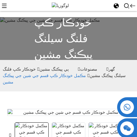
خودڪار ڪپ
فلنگ سيلنگ
پيڪنگ مشين
گھر
مصنوعات
ٻي پيڪنگ مشين
خودڪار ڪپ فلنگ
سيلنگ پيڪنگ مشين
مڪمل خودڪار ڪپ قسم جي شين جي پيڪنگ
مشين
+86 15730993174