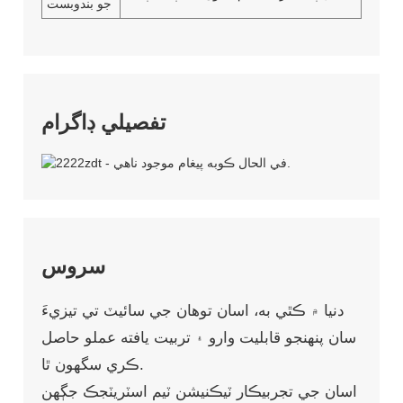
جو بندوبست
تفصيلي ڊاگرام
سروس
دنيا ۾ ڪٿي به، اسان توهان جي سائيٽ تي تيزيءَ
سان پنهنجو قابليت وارو ۽ تربيت يافته عملو حاصل
ڪري سگهون ٿا.
اسان جي تجربيڪار ٽيڪنيشن ٽيم اسٽريٽجڪ جڳهن