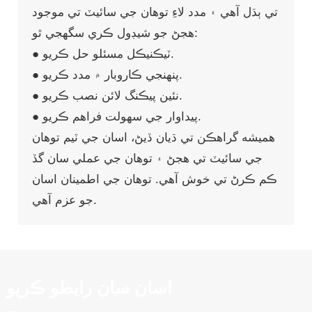
تي ٻڌل آهي ۽ مدد لاءِ توهان جي سائيٽ تي موجود
هجڻ جو شيڊول ڪري سگهجي ٿو:
● ٽيڪنيڪل مسئلو حل ڪريو.
● پنهنجي ڪاروبار ۾ مدد ڪريو.
● نئين پيڪنگ لائن نصب ڪريو.
● پيداوار جي سهولت فراهم ڪريو.
هميشه گراهڪن تي ڌيان ڏيڻ، اسان جي ٽيم توهان
جي سائيٽ تي هجڻ ۽ توهان جي عملي سان گڏ
ڪم ڪرڻ تي خوش آهي. توهان جي اطمينان اسان
جو عزم آهي.
اسان سان رابطو ڪريو