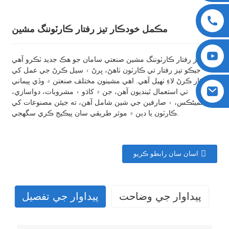
مڪمل خودڪار تيز رفتار ڪارٽوننگ مشين
تيز رفتار ڪارٽوننگ مشين صنعتي سامان جو هڪ جديد ٽڪرو آهي
جيڪو تيز رفتار تي ڪارٽون ٺاهڻ، ڀرڻ ۽ سيل ڪرڻ جي عمل کي
خودڪار ڪرڻ لاءِ ٺهيل آهي. اهي مشينون مختلف صنعتن ۾ وڏي پيماني
تي استعمال ٿينديون آهن، جن ۾ کاڌو ۽ مشروبات، دواسازي،
کاسمیٹڪس، ۽ صارفين جي شين شامل آهن، ته جيئن مصنوعات کي
ڪارٽون يا دٻن ۾ موثر طريقي سان پيڪيج ڪري سگهجي.
اسان سان رابطو ڪريو
پيداوار جي وضاحت
پيداوار جي تفصيل