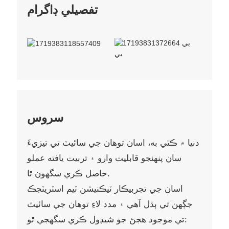
تفصيلي ڊاگرام
سروس
دنيا ۾ ڪٿي به، اسان توهان جي سائيٽ تي تيزيءَ
سان پنهنجو قابليت وارو ۽ تربيت يافته عملو
حاصل ڪري سگهون ٿا.
اسان جي تجربيڪار ٽيڪنيشن ٽيم اسٽريٽجڪ
جڳهن تي ٻڌل آهي ۽ مدد لاءِ توهان جي سائيٽ
تي موجود هجڻ جو شيڊول ڪري سگهجي ٿو: