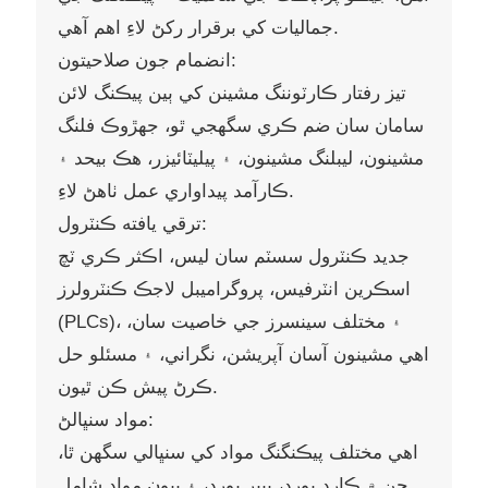
جماليات کي برقرار رکڻ لاءِ اهم آهي.
انضمام جون صلاحيتون:
تيز رفتار ڪارٽوننگ مشينن کي ٻين پيڪنگ لائن
سامان سان ضم ڪري سگهجي ٿو، جهڙوڪ فلنگ
مشينون، ليبلنگ مشينون، ۽ پيليٽائيزر، هڪ بيحد ۽
ڪارآمد پيداواري عمل ٺاهڻ لاءِ.
ترقي يافته ڪنٽرول:
جديد ڪنٽرول سسٽم سان ليس، اڪثر ڪري ٽچ
اسڪرين انٽرفيس، پروگراميبل لاجڪ ڪنٽرولرز
(PLCs)، ۽ مختلف سينسرز جي خاصيت سان،
اهي مشينون آسان آپريشن، نگراني، ۽ مسئلو حل
ڪرڻ پيش ڪن ٿيون.
مواد سنڀالڻ:
اهي مختلف پيڪنگنگ مواد کي سنڀالي سگهن ٿا،
جن ۾ ڪارڊ بورڊ، پيپر بورڊ، ۽ ٻيون مواد شامل