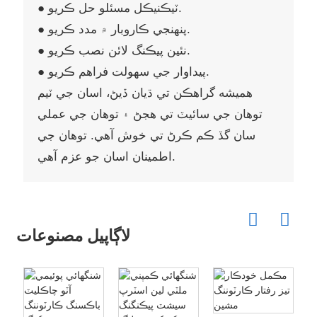
● ٽيڪنيڪل مسئلو حل ڪريو.
● پنهنجي ڪاروبار ۾ مدد ڪريو.
● نئين پيڪنگ لائن نصب ڪريو.
● پيداوار جي سهولت فراهم ڪريو.
هميشه گراهڪن تي ڌيان ڏيڻ، اسان جي ٽيم
توهان جي سائيٽ تي هجڻ ۽ توهان جي عملي
سان گڏ ڪم ڪرڻ تي خوش آهي. توهان جي
اطمينان اسان جو عزم آهي.
لاڳاپيل مصنوعات