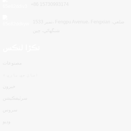
+86 15730993174
نمبر 1533، Fengpu Avenue، Fengxian ضلعي،
شنگھائي، چين
تڪڙا لنڪس
مصنوعات
اسان جي باري ۾
خبرون
سرٽيفڪيشن
سروس
وڊيو