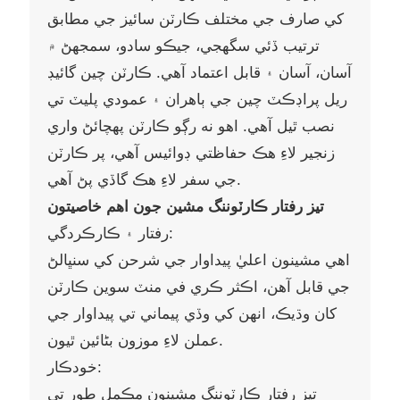
کي صارف جي مختلف ڪارٽن سائيز جي مطابق
ترتيب ڏئي سگهجي، جيڪو سادو، سمجهڻ ۾
آسان، آسان ۽ قابل اعتماد آهي. ڪارٽن چين گائيڊ
ريل پراڊڪٽ چين جي ٻاهران ۽ عمودي پليٽ تي
نصب ٿيل آهي. اهو نه رڳو ڪارٽن پهچائڻ واري
زنجير لاءِ هڪ حفاظتي ڊوائيس آهي، پر ڪارٽن
جي سفر لاءِ هڪ گاڏي پڻ آهي.
تيز رفتار ڪارٽوننگ مشين جون اهم خاصيتون
رفتار ۽ ڪارڪردگي:
اهي مشينون اعليٰ پيداوار جي شرحن کي سنڀالڻ
جي قابل آهن، اڪثر ڪري في منٽ سوين ڪارٽن
کان وڌيڪ، انهن کي وڏي پيماني تي پيداوار جي
عملن لاءِ موزون بڻائين ٿيون.
خودڪار:
تيز رفتار ڪارٽوننگ مشينون مڪمل طور تي