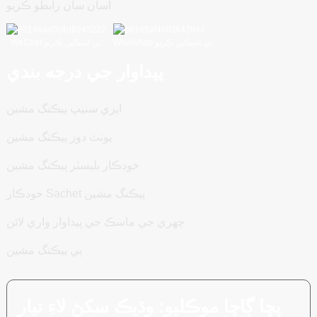
اسان سان رابطو ڪريو
WhatsApp تي اسڪين ڪريو
WeChat تي اسڪين ڪريو
پيداوار جي درجه بندي
ايزي سنيپ پيڪنگ مشين
يونٽ دوز پيڪنگ مشين
خودڪار بليسٽر پيڪنگ مشين
خودڪار Sachet پيڪنگ مشين
چهري جي ماسڪ جي پيداوار واري لائن
ٻي پيڪنگ مشين
پڇا ڳاڇا موڪليو: وڌيڪ سکڻ لاءِ تيار