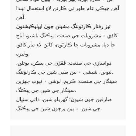
آهن جيڪي عام طور تي ڪارٽن لاءِ استعمال ٿيندا
آهن.
تيز رفتار ڪارٽوننگ مشينن جون ايپليڪيشنون
کاڌي ۽ مشروبات جي صنعت: پيڪنگ ناشتو، اناج
جا دٻا، مشروبات جا ڪارٽون، کائڻ لاءِ تيار کاڌو،
وغيره.
دواسازي جي صنعت: ڦڦڙن جي پيڪن، بوتلن،
ٽيوبن، شيشي ۽ ٻين طبي شين جي ڪارٽوننگ.
سينگار جي صنعت: ڪريم، لوشن ۽ ٽيوب جهڙين
سينگار جي شين جي پيڪنگ.
صارفين جون شيون: گهريلو شين، ذاتي سنڀال
جي شين، ۽ ٻين پرچون شين جي پيڪنگ.