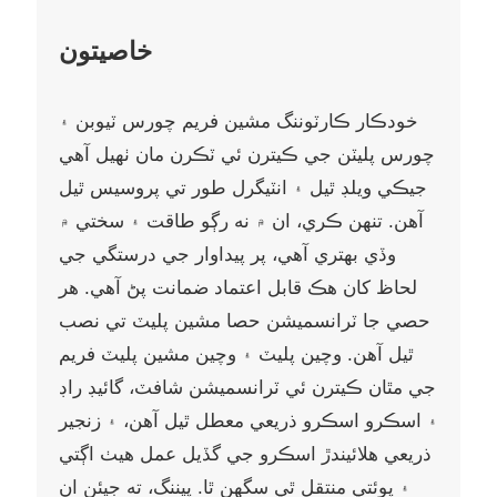
خاصيتون
خودڪار ڪارٽوننگ مشين فريم چورس ٽيوبن ۽
چورس پليٽن جي ڪيترن ئي ٽڪرن مان ٺهيل آهي
جيڪي ويلڊ ٿيل ۽ انٽيگرل طور تي پروسيس ٿيل
آهن. تنهن ڪري، ان ۾ نه رڳو طاقت ۽ سختي ۾
وڏي بهتري آهي، پر پيداوار جي درستگي جي
لحاظ کان هڪ قابل اعتماد ضمانت پڻ آهي. هر
حصي جا ٽرانسميشن حصا مشين پليٽ تي نصب
ٿيل آهن. وچين پليٽ ۽ وچين مشين پليٽ فريم
جي مٿان ڪيترن ئي ٽرانسميشن شافٽ، گائيڊ راڊ
۽ اسڪرو اسڪرو ذريعي معطل ٿيل آهن، ۽ زنجير
ذريعي هلائيندڙ اسڪرو جي گڏيل عمل هيٺ اڳتي
۽ پوئتي منتقل ٿي سگهن ٿا. پيننگ، ته جيئن ان