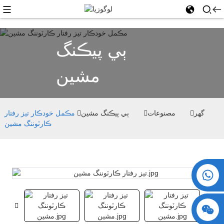
ٻي پيڪنگ
مشين
گھر
مصنوعات
ٻي پيڪنگ مشين
مڪمل خودڪار تيز رفتار
ڪارٽوننگ مشين
+86 15730993174