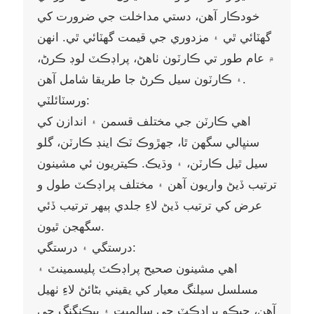
خودڪار آهن، دستي مداخلت جي ضرورت کي
گھٽائي ٿي ۽ مزدوري جي قيمت گھٽائي ٿي. انهن
۾ عام طور تي ڪارٽون ٺاهڻ، پراڊڪٽ لوڊ ڪرڻ،
۽ ڪارٽون سيل ڪرڻ جا طريقا شامل آهن.
ورسٽائلٽي:
اهي ڪارٽن جي مختلف قسمن ۽ اندازن کي
سنڀالي سگهن ٿا، جهڙوڪ ٽڪ اينڊ ڪارٽن، گلو
سيل ٿيل ڪارٽن، ۽ وڌيڪ. ڪيتريون ئي مشينون
ترتيب ڏيڻ واريون آهن ۽ مختلف پراڊڪٽ طول و
عرض کي ترتيب ڏيڻ لاءِ جلدي ٻيهر ترتيب ڏئي
سگهجن ٿيون.
درستگي ۽ درستگي:
اهي مشينون صحيح پراڊڪٽ پليسمينٽ ۽
مسلسل سيلنگ معيار کي يقيني بڻائڻ لاءِ ٺهيل
آهن، جيڪو پراڊڪٽ جي سالميت ۽ پيڪنگنگ جي