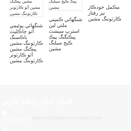
ر
گ
مڪمل خودڪار
ن
تيز رفتار
ڪارٽوننگ مشين
شنگھائي ڪمپني
ملٽي لين
شنگھائي پوئيمي
اسٽرپ سيشٽ
آٽو چاڪليٽ
پيڪنگنگ پيڪ
باڪسنگ
ڪيج سيلنگ
ڪارٽوننگ مشين
مشين
پيڪنگ مشين
آٽو ڪارٽونر
ڪارٽوننگ مشين
اسان سان رابطو ڪريو
poemy01@poemypackaging.com