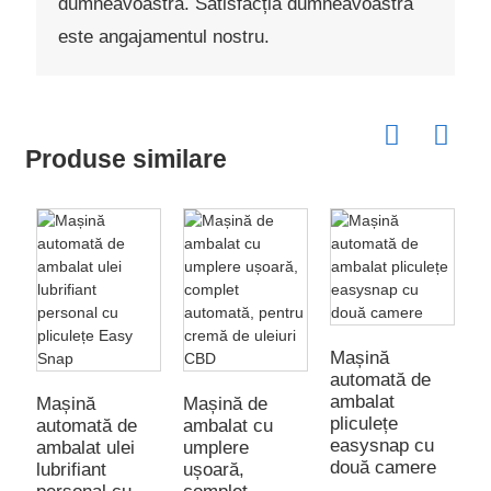
dumneavoastră. Satisfacția dumneavoastră
este angajamentul nostru.
Produse similare
Mașină
automată de
ambalat
Mașină
Mașină de
pliculețe
automată de
ambalat cu
easysnap cu
ambalat ulei
umplere
două camere
lubrifiant
ușoară,
M