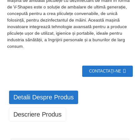
Mașina de ambalat pliculețe cu dezinfectant de mâini în formă
de V-Shapes este o soluție de ambalare de ultimă generație,
concepută pentru a crea pliculețe convenabile, de unică
folosință, pentru dezinfectantul de mâini. Această mașină
inovatoare integrează tehnologie avansată pentru a produce
pliculețe ușor de utilizat, igienice și portabile, ideale pentru
industria sănătății, a îngrijirii personale și a bunurilor de larg
consum.
CONTACTAŢI-NE
Detalii Despre Produs
Descriere Produs