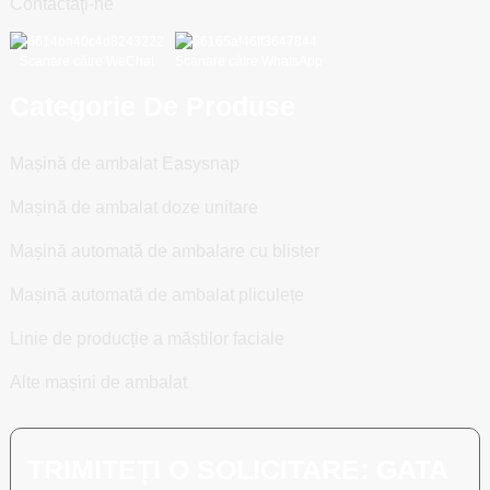
Contactaţi-ne
Scanare către WeChat
Scanare către WhatsApp
Categorie De Produse
Mașină de ambalat Easysnap
Mașină de ambalat doze unitare
Mașină automată de ambalare cu blister
Mașină automată de ambalat pliculețe
Linie de producție a măștilor faciale
Alte mașini de ambalat
TRIMITEȚI O SOLICITARE: GATA