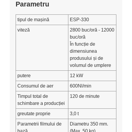
Parametru
tipul de mașină
ESP-330
viteză
2800 buc/oră - 12000
buc/oră
În funcție de
dimensiunea
produsului și de
volumul de umplere
putere
12 kW
Consumul de aer
600Nl/min
Timpul total de
120 de minute
schimbare a producției
greutate proprie
3,0 t
Parametrii filmului de
Diametru 350 mm.
bază
(Max. 50 kg)