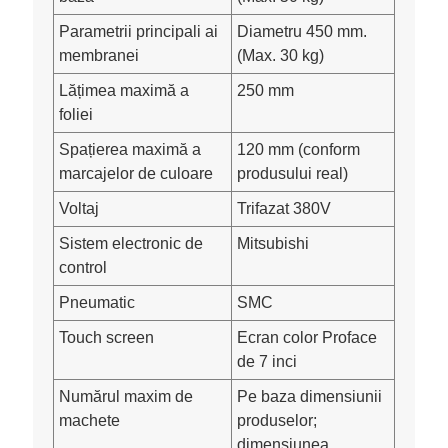
Parametrii principali ai
Diametru 450 mm.
membranei
(Max. 30 kg)
Lățimea maximă a
250 mm
foliei
Spațierea maximă a
120 mm (conform
marcajelor de culoare
produsului real)
Voltaj
Trifazat 380V
Sistem electronic de
Mitsubishi
control
Pneumatic
SMC
Touch screen
Ecran color Proface
de 7 inci
Numărul maxim de
Pe baza dimensiunii
machete
produselor;
dimensiunea