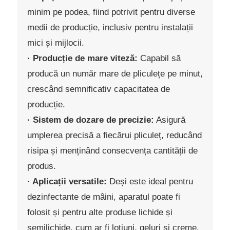
minim pe podea, fiind potrivit pentru diverse
medii de producție, inclusiv pentru instalații
mici și mijlocii.
· Producție de mare viteză:
Capabil să
producă un număr mare de pliculețe pe minut,
crescând semnificativ capacitatea de
producție.
· Sistem de dozare de precizie:
Asigură
umplerea precisă a fiecărui pliculeț, reducând
risipa și menținând consecvența cantității de
produs.
· Aplicații versatile:
Deși este ideal pentru
dezinfectante de mâini, aparatul poate fi
folosit și pentru alte produse lichide și
semilichide, cum ar fi loțiuni, geluri și creme.