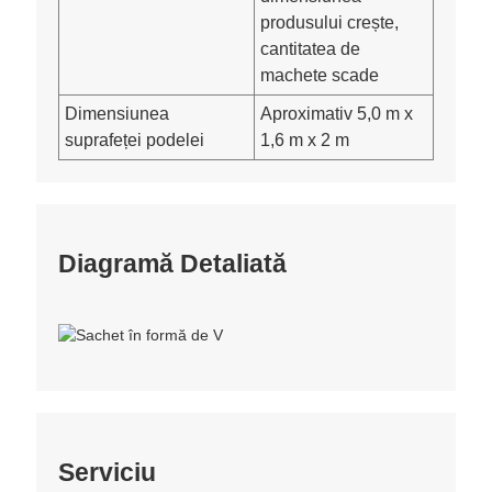
produsului crește,
cantitatea de
machete scade
Dimensiunea
Aproximativ 5,0 m x
suprafeței podelei
1,6 m x 2 m
Diagramă Detaliată
Serviciu