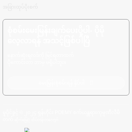
အခြားထုပ်ပိုးစက်
စုံစမ်းမေးမြန်းချက်ပေးပို့ပါ- ပိုမို
လေ့လာရန် အသင့်ဖြစ်ပါပြီ
နောက်ဆုံးရလဒ်ကို မြင်ရတာထက်
ပိုကောင်းတာ ဘာမှ မရှိပါဘူး။
မေးမြန်းစုံစမ်းရန် နှိပ်ပါ
မူပိုင်ခွင့် © ၂၀၂၄ ရှန်ဟိုင်း POEMY စက်ယန္တရားကုမ္ပဏီလီမိ
တက်
ဆိုက်မြေပုံ
ထိပ်တန်းဘလော့ဂ်