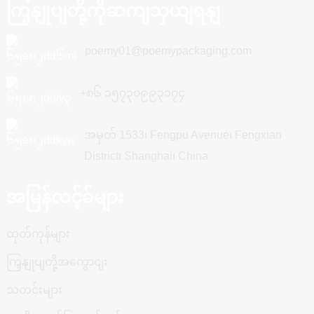
ကြှနျုပျတို့ကိုဆကျသှယျရနျ
poemy01@poemypackaging.com
+၈၆ ၁၅၇၃၀၉၉၃၁၇၄
အမှတ် 1533၊ Fengpu Avenue၊ Fengxian
District၊ Shanghai၊ China
အမြန်လင့်ခ်များ
ထုတ်ကုန်များ
ကြှနျုပျတို့အကွောငျး
သတင်းများ