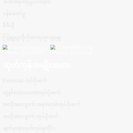
အသိအမှတ်ပြုလက်မှတ်
ဝန်ဆောင်မှု
ဗီဒီယို
ကြှနျုပျတို့ကိုဆကျသှယျရနျ
WeChat သို့ စကင်ဖတ်ပါ
WhatsApp သို့ စကင်ဖတ်ပါ
ထုတ်ကုန်အမျိုးအစား
Easysnap ထုပ်ပိုးစက်
ယူနစ်ဆေးပမာဏထုပ်ပိုးစက်
အလိုအလျောက် အဖုအထစ်ထုပ်ပိုးစက်
အလိုအလျောက် ထုပ်ပိုးစက်
မျက်နှာဖုံးထုတ်လုပ်မှုလိုင်း