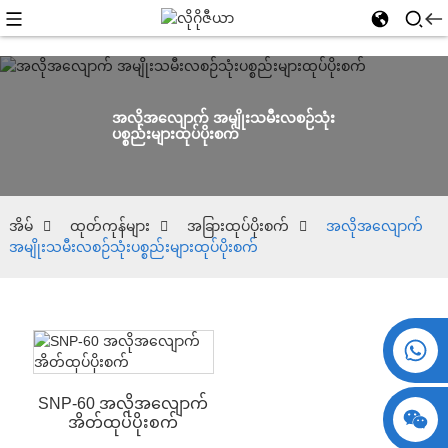
အလိုအလျောက် အမျိုးသမီးလစဉ်သုံး
ပစ္စည်းများထုပ်ပိုးစက်
အိမ်
ထုတ်ကုန်များ
အခြားထုပ်ပိုးစက်
အလိုအလျောက်
အမျိုးသမီးလစဉ်သုံးပစ္စည်းများထုပ်ပိုးစက်
+၈၆ ၁၅၇၃၀၉၉၃၁၇၄
SNP-60 အလိုအလျောက်
အိတ်ထုပ်ပိုးစက်