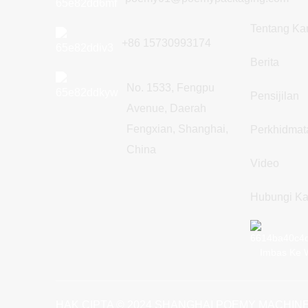
Tentang Ka
+86 15730993174
Berita
No. 1533, Fengpu
Pensijilan
Avenue, Daerah
Fengxian, Shanghai,
Perkhidmat
China
Video
Hubungi K
Imbas Ke 
HAK CIPTA © 2024 SHANGHAI POEMY MACHINE