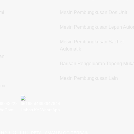
mi
Mesin Pembungkusan Dos Unit
Mesin Pembungkusan Lepuh Auto
Mesin Pembungkusan Sachet
Automatik
an
Barisan Pengeluaran Topeng Muk
Mesin Pembungkusan Lain
ami
WeChat
Imbas Ke WhatsApp
RY CO., LTD.
PETA LAMAN
BLOG TERBAIK