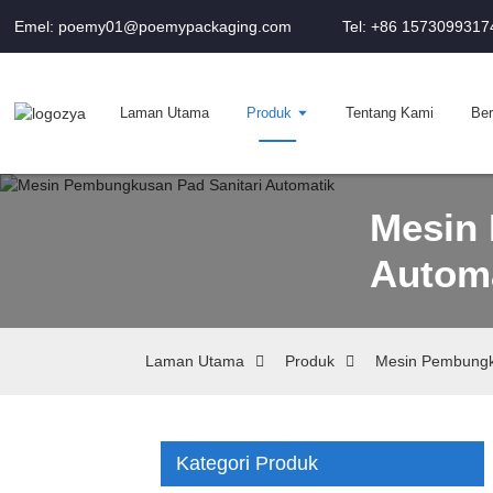
Emel: poemy01@poemypackaging.com
Tel: +86 1573099317
Laman Utama
Produk
Tentang Kami
Ber
Mesin 
Autom
Laman Utama
Produk
Mesin Pembungk
Kategori Produk