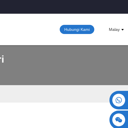
Hubungi Kami
Malay
i
+86 15730993174