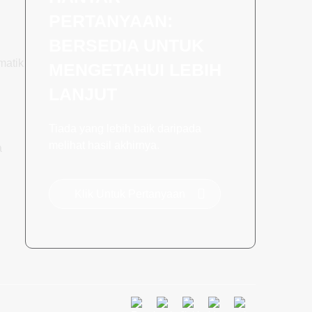
PERTANYAAN:
BERSEDIA UNTUK
matik
MENGETAHUI LEBIH
LANJUT
Tiada yang lebih baik daripada
melihat hasil akhirnya.
a
Klik Untuk Pertanyaan