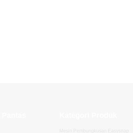
 Pantas
Kategori Produk
Mesin Pembungkusan Easysnap