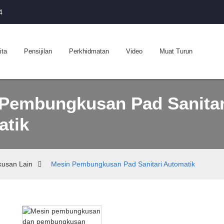
4
ita
Pensijilan
Perkhidmatan
Video
Muat Turun
Pembungkusan Pad Sanitar
atik
usan Lain
Mesin Pembungkusan Pad Sanitari Automatik