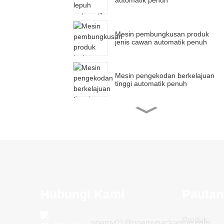
automatik penuh
Mesin pembungkusan produk
jenis cawan automatik penuh
Mesin pengekodan berkelajuan
tinggi automatik penuh
Mesin pembungkusan jalur
automatik penuh
Mesin pengkotak topeng
automatik penuh
Hubungi Kami
Pautan
Produk
poemy01@poemypackaging.com