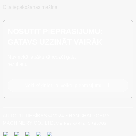
Cita iepakošanas mašīna
NOSŪTĪT PIEPRASĪJUMU:
GATAVS UZZINĀT VAIRĀK
Nav nekā labāka kā redzēt gala
rezultātu.
Noklikšķiniet, lai veiktu pieprasījumu
AUTORU TIESĪBAS © 2024 SHANGHAI POEMY
MACHINERY CO., LTD.
VIETNES KARTE
TOP BLOGS