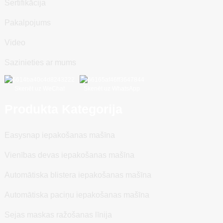
Sertifikācija
Pakalpojums
Video
Sazinieties ar mums
Skenēt uz WeChat
Skenēt uz WhatsApp
Produkta Kategorija
Easysnap iepakošanas mašīna
Vienības devas iepakošanas mašīna
Automātiska blistera iepakošanas mašīna
Automātiska paciņu iepakošanas mašīna
Sejas maskas ražošanas līnija