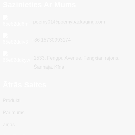
Sazinieties Ar Mums
poemy01@poemypackaging.com
+86 15730993174
1533, Fengpu Avenue, Fengxian rajons,
Šanhaja, Ķīna
Ātrās Saites
Produkti
Par mums
Ziņas