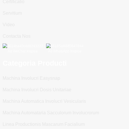
Certificatio
Servitium
Video
Contacta Nos
Ad WeChat Inspice
Ad WhatsApp Inspice
Categoria Producti
Machina Involucri Easysnap
Machina Involucri Dosis Unitariae
Machina Automatica Involucri Vesicularis
Machina Automataria Sacculorum Involucrorum
Linea Productionis Mascarum Facialium