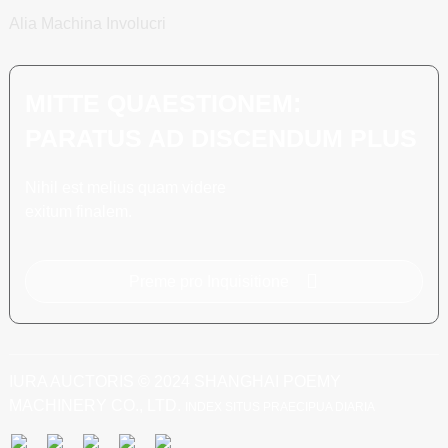
Alia Machina Involucri
MITTE QUAESTIONEM:
PARATUS AD DISCENDUM PLUS
Nihil est melius quam videre
exitum finalem.
Preme pro Inquisitione
IURA AUCTORIS © 2024 SHANGHAI POEMY
MACHINERY CO., LTD.
INDEX SITUS
PRAECIPUA DIARIA