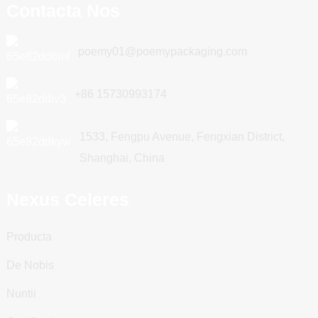
Contacta Nos
poemy01@poemypackaging.com
+86 15730993174
1533, Fengpu Avenue, Fengxian District,
Shanghai, China
Nexus Celeres
Producta
De Nobis
Nuntii